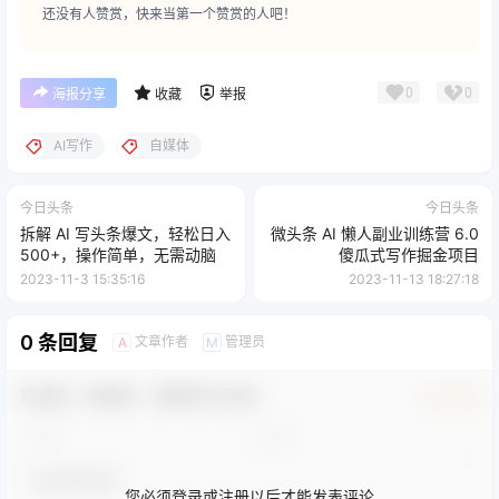
还没有人赞赏，快来当第一个赞赏的人吧！
0
0
海报分享
收藏
举报
AI写作
自媒体
今日头条
今日头条
拆解 AI 写头条爆文，轻松日入
微头条 AI 懒人副业训练营 6.0
500+，操作简单，无需动脑
傻瓜式写作掘金项目
2023-11-3 15:35:16
2023-11-13 18:27:18
0 条回复
文章作者
管理员
A
M
欢迎您，新朋友，感谢参与互动！
确认修改
您必须登录或注册以后才能发表评论