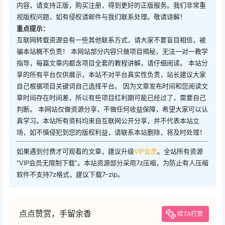
内容，请支持正版，购买注册，得到更好的正版服务。我们非常重
视版权问题，如有侵权请邮件与我们联系处理。敬请谅解！
重点提示：
互联网转载资源会有一些其他联系方式，请大家不要盲目相信，被
骗本站概不负责！ 本网站部分内容只做项目揭秘，无法一对一教学
指导，每篇文章内都含项目全套的教程讲解，请仔细阅读。 本站分
享的所有平台仅供展示，本站不对平台真实性负责，站长建议大家
自己根据项目关键词自己选择平台。 因为文章发布时间和您阅读文
章时间存在时间差，所以有些项目红利期可能已经过了，需要自己
判断。 本网站仅做资源分享，不做任何收益保障，希望大家可以认
真学习。本站所有资料均来自互联网公开分享，并不代表本站立
场，如不慎侵犯到您的版权利益，请联系本站删除，将及时处理！
如果遇到付费才可观看的文章，建议升级
VIP会员
。全站所有资源
“VIP会员无限制下载”。本站资源部分采用7z压缩，为防止有人压缩
软件不支持7z格式，建议下载7-zip。
点点赞赏，手留余香
给TA打赏