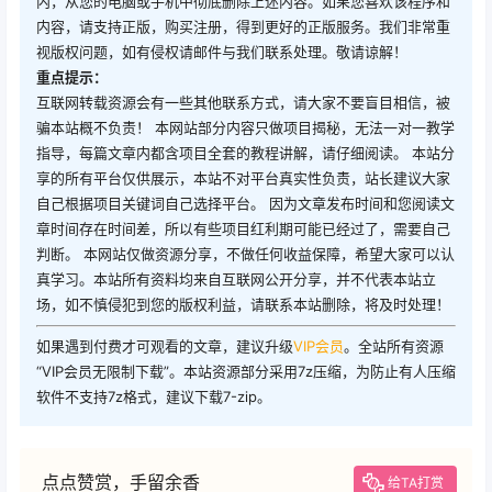
内，从您的电脑或手机中彻底删除上述内容。如果您喜欢该程序和
内容，请支持正版，购买注册，得到更好的正版服务。我们非常重
视版权问题，如有侵权请邮件与我们联系处理。敬请谅解！
重点提示：
互联网转载资源会有一些其他联系方式，请大家不要盲目相信，被
骗本站概不负责！ 本网站部分内容只做项目揭秘，无法一对一教学
指导，每篇文章内都含项目全套的教程讲解，请仔细阅读。 本站分
享的所有平台仅供展示，本站不对平台真实性负责，站长建议大家
自己根据项目关键词自己选择平台。 因为文章发布时间和您阅读文
章时间存在时间差，所以有些项目红利期可能已经过了，需要自己
判断。 本网站仅做资源分享，不做任何收益保障，希望大家可以认
真学习。本站所有资料均来自互联网公开分享，并不代表本站立
场，如不慎侵犯到您的版权利益，请联系本站删除，将及时处理！
如果遇到付费才可观看的文章，建议升级
VIP会员
。全站所有资源
“VIP会员无限制下载”。本站资源部分采用7z压缩，为防止有人压缩
软件不支持7z格式，建议下载7-zip。
点点赞赏，手留余香
给TA打赏