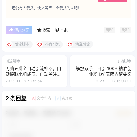
还没有人赞赏，快来当第一个赞赏的人吧！
0
0
海报分享
收藏
举报
引流脚本
抖音引流
精准引流
引流脚本
引流脚本
无脑豆瓣全自动引流神器，自
解放双手，日引 100+ 精准创
动提取小组成员、自动关注、
业粉 DY 无限点赞头像
自动引流，日引 500+ 创业粉
2023-11-16 21:36:54
2023-11-17 16:00:01
2 条回复
文章作者
管理员
A
M
欢迎您，新朋友，感谢参与互动！
确认修改