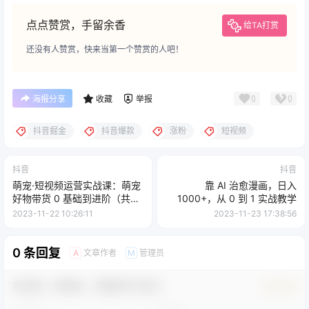
点点赞赏，手留余香
给TA打赏
还没有人赞赏，快来当第一个赞赏的人吧！
0
0
海报分享
收藏
举报
抖音掘金
抖音爆款
涨粉
短视频
抖音
抖音
萌宠·短视频运营实战课：萌宠
靠 AI 治愈漫画，日入
好物带货 0 基础到进阶（共
1000+，从 0 到 1 实战教学
38 节课）
2023-11-22 10:26:11
2023-11-23 17:38:56
0 条回复
文章作者
管理员
A
M
欢迎您，新朋友，感谢参与互动！
确认修改