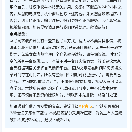
目的；不得将上述内容用于商业或者非法用途，否则，一切后果请
用户自负，版权争议与本站无关。用户必须在下载后的24个小时之
内，从您的电脑或手机中彻底删除上述内容。如果您喜欢该程序和
内容，请支持正版，购买注册，得到更好的正版服务。我们非常重
视版权问题，如有侵权请邮件与我们联系处理。敬请谅解！
重点提示：
互联网转载资源会有一些其他联系方式，请大家不要盲目相信，被
骗本站概不负责！ 本网站部分内容只做项目揭秘，无法一对一教学
指导，每篇文章内都含项目全套的教程讲解，请仔细阅读。 本站分
享的所有平台仅供展示，本站不对平台真实性负责，站长建议大家
自己根据项目关键词自己选择平台。 因为文章发布时间和您阅读文
章时间存在时间差，所以有些项目红利期可能已经过了，需要自己
判断。 本网站仅做资源分享，不做任何收益保障，希望大家可以认
真学习。本站所有资料均来自互联网公开分享，并不代表本站立
场，如不慎侵犯到您的版权利益，请联系本站删除，将及时处理！
如果遇到付费才可观看的文章，建议升级
VIP会员
。全站所有资源
“VIP会员无限制下载”。本站资源部分采用7z压缩，为防止有人压缩
软件不支持7z格式，建议下载7-zip。