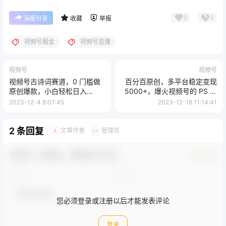
0
0
海报分享
收藏
举报
视频号掘金
视频号直播
视频号
视频号
视频号古诗词赛道，0 门槛做
百分百原创，多平台稳定变现
原创爆款，小白轻松日入
5000+，爆火视频号的 PS 溶
500+
图项目，手把手教你上手！
2023-12-4 8:07:45
2023-12-18 11:14:41
2 条回复
文章作者
管理员
A
M
欢迎您，新朋友，感谢参与互动！
确认修改
您必须登录或注册以后才能发表评论
登录