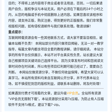
目的；不得将上述内容用于商业或者非法用途，否则，一切后果请
用户自负，版权争议与本站无关。用户必须在下载后的24个小时之
内，从您的电脑或手机中彻底删除上述内容。如果您喜欢该程序和
内容，请支持正版，购买注册，得到更好的正版服务。我们非常重
视版权问题，如有侵权请邮件与我们联系处理。敬请谅解！
重点提示：
互联网转载资源会有一些其他联系方式，请大家不要盲目相信，被
骗本站概不负责！ 本网站部分内容只做项目揭秘，无法一对一教学
指导，每篇文章内都含项目全套的教程讲解，请仔细阅读。 本站分
享的所有平台仅供展示，本站不对平台真实性负责，站长建议大家
自己根据项目关键词自己选择平台。 因为文章发布时间和您阅读文
章时间存在时间差，所以有些项目红利期可能已经过了，需要自己
判断。 本网站仅做资源分享，不做任何收益保障，希望大家可以认
真学习。本站所有资料均来自互联网公开分享，并不代表本站立
场，如不慎侵犯到您的版权利益，请联系本站删除，将及时处理！
如果遇到付费才可观看的文章，建议升级
VIP会员
。全站所有资源
“VIP会员无限制下载”。本站资源部分采用7z压缩，为防止有人压缩
软件不支持7z格式，建议下载7-zip。