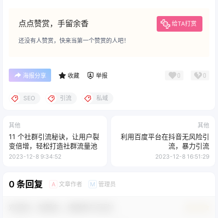
点点赞赏，手留余香
给TA打赏
还没有人赞赏，快来当第一个赞赏的人吧！
0
0
海报分享
收藏
举报
SEO
引流
私域
其他
其他
11 个社群引流秘诀，让用户裂
利用百度平台在抖音无风险引
变倍增，轻松打造社群流量池
流，暴力引流
2023-12-8 9:34:52
2023-12-8 16:51:29
0 条回复
文章作者
管理员
A
M
欢迎您，新朋友，感谢参与互动！
确认修改