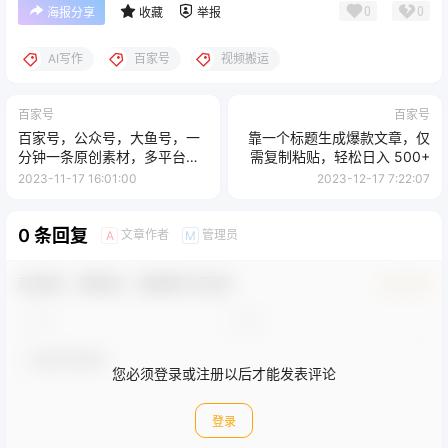
0
0
海报分享
收藏
举报
AI写作
百家号
视频搬运
百家号
百家号
百家号，公众号，大鱼号，一
靠一个标题生成爆款文章，仅
分钟一条原创素材，多平台通
需复制粘贴，轻松日入 500+
吃流量，日入 4 位数
2023-11-17 16:01:00
2023-12-17 7:22:07
0 条回复
文章作者
管理员
A
M
欢迎您，新朋友，感谢参与互动！
确认修改
您必须登录或注册以后才能发表评论
登录