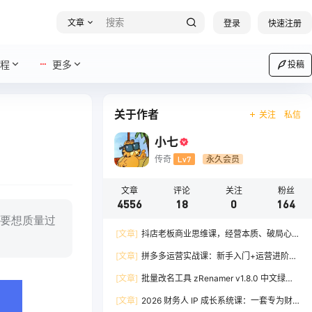
文章
登录
快速注册
程
更多
投稿
关于作者
关注
私信
小七
传奇
Lv7
永久会员
文章
评论
关注
粉丝
4556
18
0
164
要想质量过
[文章]
抖店老板商业思维课，经营本质、破局心
法、爆流实战，八节课重塑认知，助力单店利润倍
[文章]
拼多多运营实战课：新手入门+运营进阶、
增
爆单打法，16 节干货，助力新手店铺快速实现日
[文章]
批量改名工具 zRenamer v1.8.0 中文绿色
出百单
版
[文章]
2026 财务人 IP 成长系统课：一套专为财