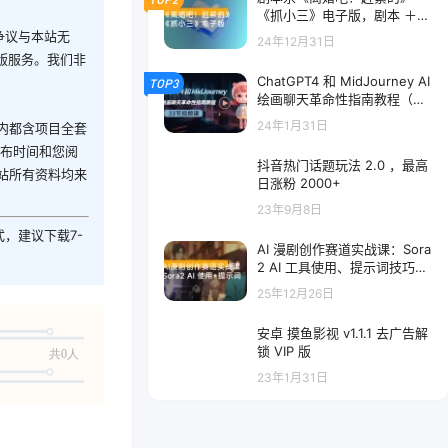
《抓小三》电子版，剧本 ＋
线索卡开本资料
争议与本站无
24年12月31日
版服务。我们非
ChatGPT4 和 MidJourney AI
TOP3
绘画聊天革命性指南教程（中
英字幕 33 节课）
24年1月31日
内都含项目全套
发布时间和您阅
抖音热门话题玩法 2.0 ，最高
站所有资料均来
日涨粉 2000+
23年9月8日
式，建议下载7-
AI 漫剧创作赛道实战课：Sora
2 AI 工具使用、提示词技巧、
多路径变现，小白月入过万
25年12月26日
安卓 摸鱼影视 v1.1.1 去广告解
锁 VIP 版
共0人
23年1月31日