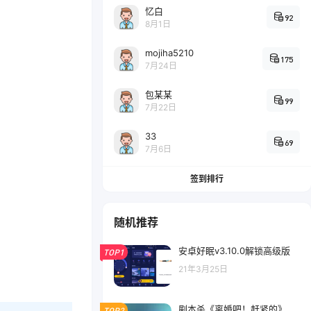
忆白
92
8月1日
mojiha5210
175
7月24日
包某某
99
7月22日
33
69
7月6日
签到排行
随机推荐
安卓好眠v3.10.0解锁高级版
TOP1
21年3月25日
剧本杀《离婚吧！赶紧的》
TOP2