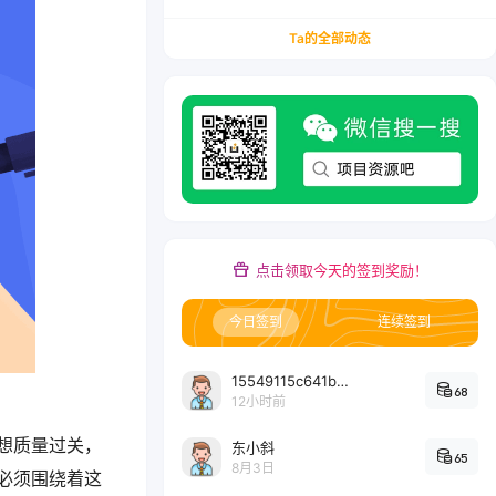
务/会计从业者设计的个人品牌与副业变现系统解
决方案
Ta的全部动态
点击领取今天的签到奖励！
今日签到
连续签到
15549115c641bc6524e64d1d800349ec7396
68
12小时前
想质量过关，
东小斜
65
8月3日
必须围绕着这