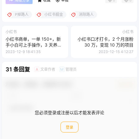
海报分享
收藏
举报
P掉路人
小红书掘金
消除路人
小红书
小红书
小红书商单，一单 150+，新
小红书口才打卡，2 个月涨粉
手小白可上手操作，3 天养号
30 万，变现 10 万的项目
7 天千粉
2023-12-9 18:41:35
2023-12-15 4:12:27
31 条回复
文章作者
管理员
A
M
欢迎您，新朋友，感谢参与互动！
确认修改
您必须登录或注册以后才能发表评论
登录