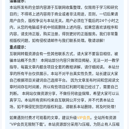
温馨提示：
本站所发布的全部内容源于互联网收集整理，仅限用于学习和研究
目的；不得将上述内容用于商业或者非法用途，否则，一切后果请
用户自负，版权争议与本站无关。用户必须在下载后的24个小时之
内，从您的电脑或手机中彻底删除上述内容。如果您喜欢该程序和
内容，请支持正版，购买注册，得到更好的正版服务。我们非常重
视版权问题，如有侵权请邮件与我们联系处理。敬请谅解！
重点提示：
互联网转载资源会有一些其他联系方式，请大家不要盲目相信，被
骗本站概不负责！ 本网站部分内容只做项目揭秘，无法一对一教学
指导，每篇文章内都含项目全套的教程讲解，请仔细阅读。 本站分
享的所有平台仅供展示，本站不对平台真实性负责，站长建议大家
自己根据项目关键词自己选择平台。 因为文章发布时间和您阅读文
章时间存在时间差，所以有些项目红利期可能已经过了，需要自己
判断。 本网站仅做资源分享，不做任何收益保障，希望大家可以认
真学习。本站所有资料均来自互联网公开分享，并不代表本站立
场，如不慎侵犯到您的版权利益，请联系本站删除，将及时处理！
如果遇到付费才可观看的文章，建议升级
VIP会员
。全站所有资源
“VIP会员无限制下载”。本站资源部分采用7z压缩，为防止有人压缩