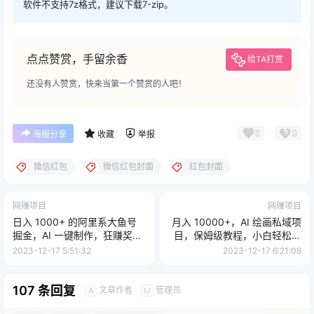
软件不支持7z格式，建议下载7-zip。
点点赞赏，手留余香
给TA打赏
还没有人赞赏，快来当第一个赞赏的人吧！
0
0
海报分享
收藏
举报
微信红包
微信红包封面
红包封面
网赚项目
网赚项目
日入 1000+ 的阿里系大鱼号
月入 10000+，AI 绘画私域项
掘金，AI 一键制作，狂赚奖金
目，保姆级教程，小白轻松上
分成
手
2023-12-17 5:51:32
2023-12-17 6:21:08
107 条回复
文章作者
管理员
A
M