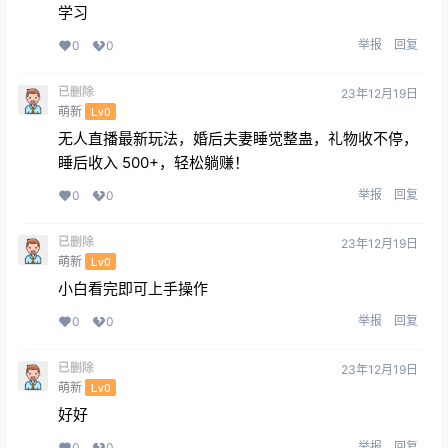
学习
举报
回复
0
0
已删除
23年12月19日
萌新
Lv0
无人直播最新玩法，婚后夫妻睡觉整蛊，礼物收不停，
睡后收入 500+，轻松躺赚！
举报
回复
0
0
已删除
23年12月19日
萌新
Lv0
小白看完即可上手操作
举报
回复
0
0
已删除
23年12月19日
萌新
Lv0
好好
举报
回复
0
0