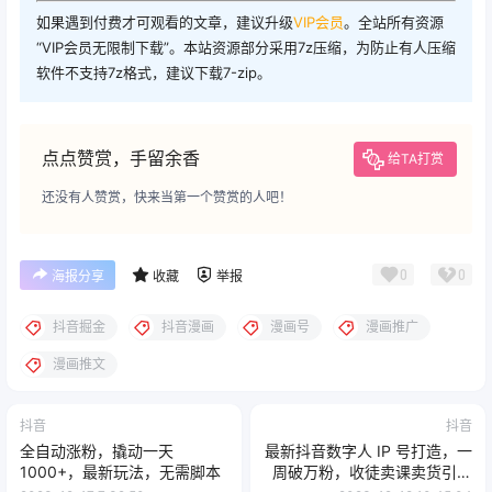
如果遇到付费才可观看的文章，建议升级
VIP会员
。全站所有资源
“VIP会员无限制下载”。本站资源部分采用7z压缩，为防止有人压缩
软件不支持7z格式，建议下载7-zip。
点点赞赏，手留余香
给TA打赏
还没有人赞赏，快来当第一个赞赏的人吧！
0
0
海报分享
收藏
举报
抖音掘金
抖音漫画
漫画号
漫画推广
漫画推文
抖音
抖音
全自动涨粉，撬动一天
最新抖音数字人 IP 号打造，一
1000+，最新玩法，无需脚本
周破万粉，收徒卖课卖货引流