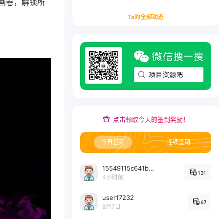
画卷，解锁所
务/会计从业者设计的个人品牌与副业变现系统解
决方案
Ta的全部动态
点击领取今天的签到奖励！
今日签到
连续签到
15549115c641bc6524e64d1d800349ec7396
131
4小时前
user17232
67
8月7日