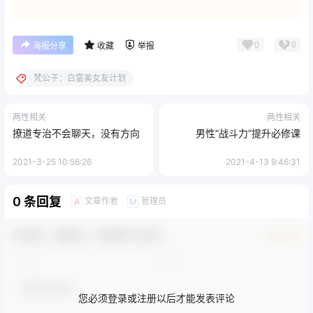
0
0
海报分享
收藏
举报
梵公子：白富美女友计划
两性相关
两性相关
撩道专治不会聊天，没有方向
男性“战斗力”提升必修课
2021-3-25 10:56:26
2021-4-13 9:46:31
0 条回复
文章作者
管理员
A
M
欢迎您，新朋友，感谢参与互动！
确认修改
您必须登录或注册以后才能发表评论