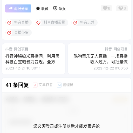
0
0
海报分享
收藏
举报
抖音直播
抖音直播带货
抖音运营
直播带货
抖音
网创项目
抖音
网创项目
抖音神秘搞米直播间，利用黑
酷狗音乐无人直播，一场直播
科技百宝箱暴力变现，全方位
收入过万，可批量做
拆解教学【揭秘】
2023-12-21 10:30:11
2023-12-22 0:06:56
41 条回复
文章作者
管理员
A
M
欢迎您，新朋友，感谢参与互动！
确认修改
您必须登录或注册以后才能发表评论