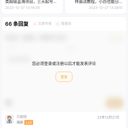
类超级蓝海项目，三天起号单
样面试教程，小白也能日入
日收益 500+
500+，落地保姆级教程
2023-12-27 13:16:39
2023-12-27 13:28:51
66 条回复
文章作者
管理员
A
M
欢迎您，新朋友，感谢参与互动！
确认修改
您必须登录或注册以后才能发表评论
登录
提交
已删除
23年12月27日
萌新
Lv0