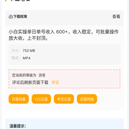
查看
下载权限
小白实操单日单号收入 600+，收入稳定，可批量操作
放大收，上不封顶。
大小：
752 MB
格式：
MP4
您当前的等级为
游客
评论后刷新页面下载
评论
百度网盘
123云盘
夸克云盘
迅雷网盘
温馨提示：