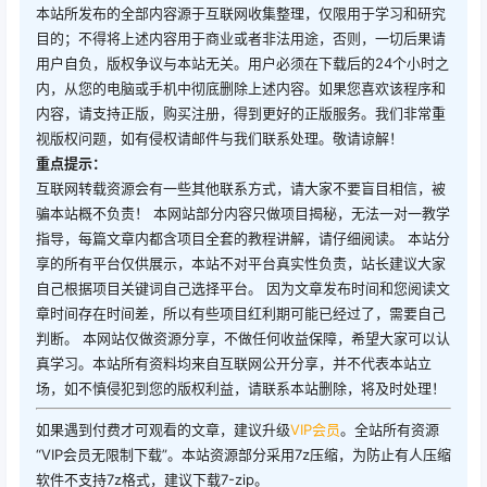
本站所发布的全部内容源于互联网收集整理，仅限用于学习和研究
目的；不得将上述内容用于商业或者非法用途，否则，一切后果请
用户自负，版权争议与本站无关。用户必须在下载后的24个小时之
内，从您的电脑或手机中彻底删除上述内容。如果您喜欢该程序和
内容，请支持正版，购买注册，得到更好的正版服务。我们非常重
视版权问题，如有侵权请邮件与我们联系处理。敬请谅解！
重点提示：
互联网转载资源会有一些其他联系方式，请大家不要盲目相信，被
骗本站概不负责！ 本网站部分内容只做项目揭秘，无法一对一教学
指导，每篇文章内都含项目全套的教程讲解，请仔细阅读。 本站分
享的所有平台仅供展示，本站不对平台真实性负责，站长建议大家
自己根据项目关键词自己选择平台。 因为文章发布时间和您阅读文
章时间存在时间差，所以有些项目红利期可能已经过了，需要自己
判断。 本网站仅做资源分享，不做任何收益保障，希望大家可以认
真学习。本站所有资料均来自互联网公开分享，并不代表本站立
场，如不慎侵犯到您的版权利益，请联系本站删除，将及时处理！
如果遇到付费才可观看的文章，建议升级
VIP会员
。全站所有资源
“VIP会员无限制下载”。本站资源部分采用7z压缩，为防止有人压缩
软件不支持7z格式，建议下载7-zip。