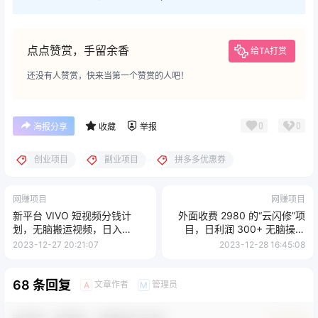
点点赞赏，手留余香
给TA打赏
还没有人赞赏，快来当第一个赞赏的人吧！
0
0
海报分享
收藏
举报
创业项目
副业项目
拼多多优惠券
网赚项目
网赚项目
新平台 VIVO 短视频分钱计
外面收费 2980 的“云闪修”项
划，无脑搬运视频，日入
目，日利润 300+ 无脑操作
2000＋
【揭秘】
2023-12-27 20:21:07
2023-12-28 16:45:08
68 条回复
文章作者
管理员
A
M