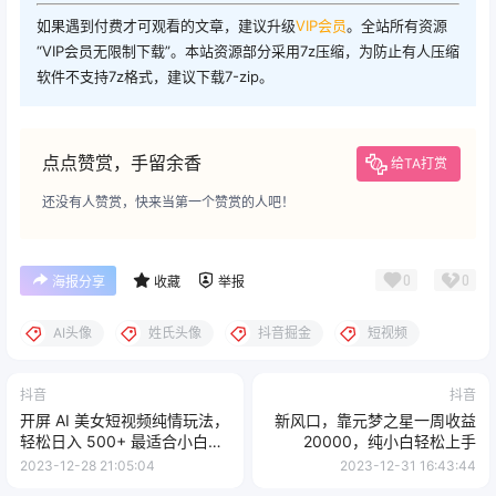
如果遇到付费才可观看的文章，建议升级
VIP会员
。全站所有资源
“VIP会员无限制下载”。本站资源部分采用7z压缩，为防止有人压缩
软件不支持7z格式，建议下载7-zip。
点点赞赏，手留余香
给TA打赏
还没有人赞赏，快来当第一个赞赏的人吧！
0
0
海报分享
收藏
举报
AI头像
姓氏头像
抖音掘金
短视频
抖音
抖音
开屏 AI 美女短视频纯情玩法，
新风口，靠元梦之星一周收益
轻松日入 500+ 最适合小白的
20000，纯小白轻松上手
秘密技巧大揭露！
2023-12-28 21:05:04
2023-12-31 16:43:44