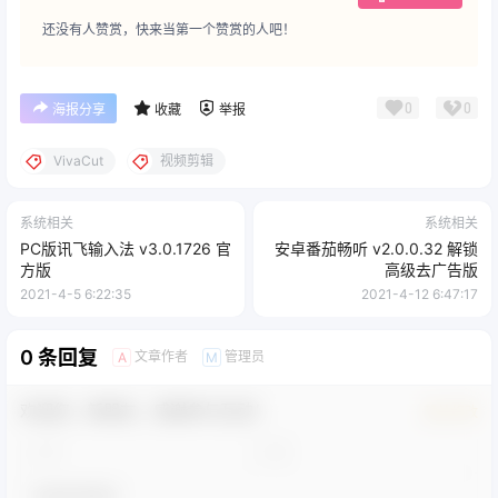
还没有人赞赏，快来当第一个赞赏的人吧！
0
0
海报分享
收藏
举报
VivaCut
视频剪辑
系统相关
系统相关
PC版讯飞输入法 v3.0.1726 官
安卓番茄畅听 v2.0.0.32 解锁
方版
高级去广告版
2021-4-5 6:22:35
2021-4-12 6:47:17
0 条回复
文章作者
管理员
A
M
欢迎您，新朋友，感谢参与互动！
确认修改