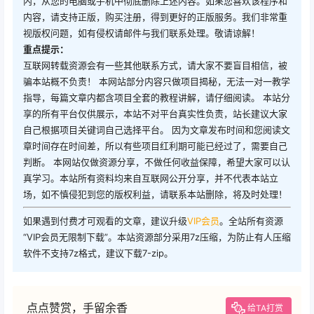
内，从您的电脑或手机中彻底删除上述内容。如果您喜欢该程序和
内容，请支持正版，购买注册，得到更好的正版服务。我们非常重
视版权问题，如有侵权请邮件与我们联系处理。敬请谅解！
重点提示：
互联网转载资源会有一些其他联系方式，请大家不要盲目相信，被
骗本站概不负责！ 本网站部分内容只做项目揭秘，无法一对一教学
指导，每篇文章内都含项目全套的教程讲解，请仔细阅读。 本站分
享的所有平台仅供展示，本站不对平台真实性负责，站长建议大家
自己根据项目关键词自己选择平台。 因为文章发布时间和您阅读文
章时间存在时间差，所以有些项目红利期可能已经过了，需要自己
判断。 本网站仅做资源分享，不做任何收益保障，希望大家可以认
真学习。本站所有资料均来自互联网公开分享，并不代表本站立
场，如不慎侵犯到您的版权利益，请联系本站删除，将及时处理！
如果遇到付费才可观看的文章，建议升级
VIP会员
。全站所有资源
“VIP会员无限制下载”。本站资源部分采用7z压缩，为防止有人压缩
软件不支持7z格式，建议下载7-zip。
点点赞赏，手留余香
给TA打赏