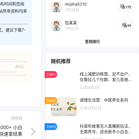
发布时间和您阅
mojiha5210
175
7月24日
站所有资料均来
包某某
99
7月22日
式，建议下载7-
签到排行
随机推荐
共0人
线上减肥训练营，足不出户，
TOP1
仅靠拉几个社群，发几条朋友
圈，就可以月实现入五位
23年8月2日
调理生活营：中医养生系列
TOP2
21年5月27日
短视频
抖音听故事无人直播新玩法，
TOP3
000+ 小白
无需养号、适合新手小白去操
快速拿结果
作