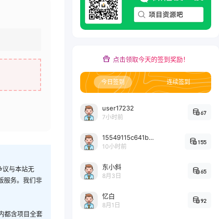
点击领取今天的签到奖励！
今日签到
连续签到
user17232
67
7小时前
15549115c641bc6524e64d1d800349ec7396
155
10小时前
东小斜
争议与本站无
65
8月3日
版服务。我们非
忆白
92
8月1日
内都含项目全套