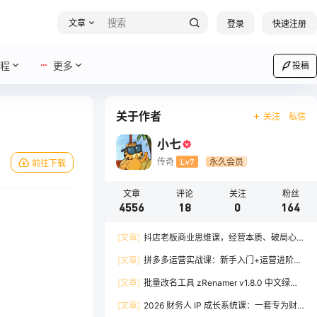
文章
登录
快速注册
程
更多
投稿
关于作者
关注
私信
小七
传奇
Lv7
永久会员
前往下载
文章
评论
关注
粉丝
4556
18
0
164
[文章]
抖店老板商业思维课，经营本质、破局心
法、爆流实战，八节课重塑认知，助力单店利润倍
[文章]
拼多多运营实战课：新手入门+运营进阶、
增
爆单打法，16 节干货，助力新手店铺快速实现日
[文章]
批量改名工具 zRenamer v1.8.0 中文绿色
出百单
版
[文章]
2026 财务人 IP 成长系统课：一套专为财