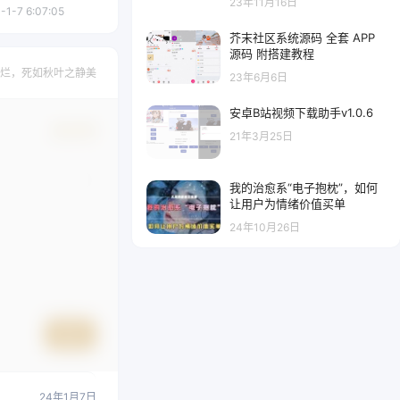
23年11月16日
-1-7 6:07:05
芥末社区系统源码 全套 APP
源码 附搭建教程
烂，死如秋叶之静美
23年6月6日
安卓B站视频下载助手v1.0.6
确认修改
21年3月25日
我的治愈系“电子抱枕”，如何
让用户为情绪价值买单
24年10月26日
提交
24年1月7日