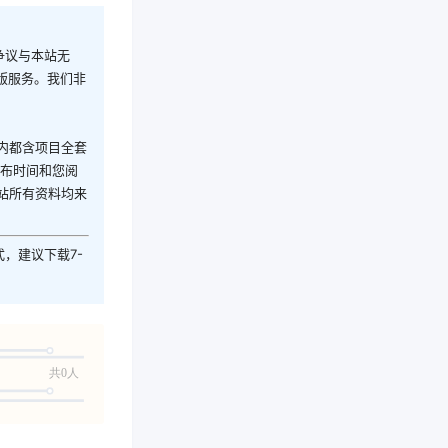
争议与本站无
版服务。我们非
内都含项目全套
发布时间和您阅
站所有资料均来
式，建议下载7-
共0人