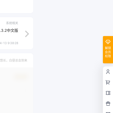
系统相关
3.2中文版
4-13 9:38:28
解锁
会员
权限
悠长，白昼总会到来
确认修改