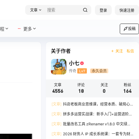
文章
登录
快速注册
程
更多
投稿
关于作者
关注
私信
小七
传奇
Lv7
永久会员
文章
评论
关注
粉丝
4556
18
0
164
[文章]
抖店老板商业思维课，经营本质、破局心
法、爆流实战，八节课重塑认知，助力单店利润倍
[文章]
拼多多运营实战课：新手入门+运营进阶、
增
爆单打法，16 节干货，助力新手店铺快速实现日
[文章]
批量改名工具 zRenamer v1.8.0 中文绿色
出百单
版
[文章]
2026 财务人 IP 成长系统课：一套专为财