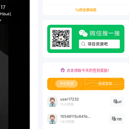
务/会计从业者设计的个人品牌与副业变现系统解
决方案
Ta的全部动态
点击领取今天的签到奖励！
今日签到
连续签到
user17232
67
11小时前
15549115c641bc6524e64d1d800349ec7396
155
14小时前