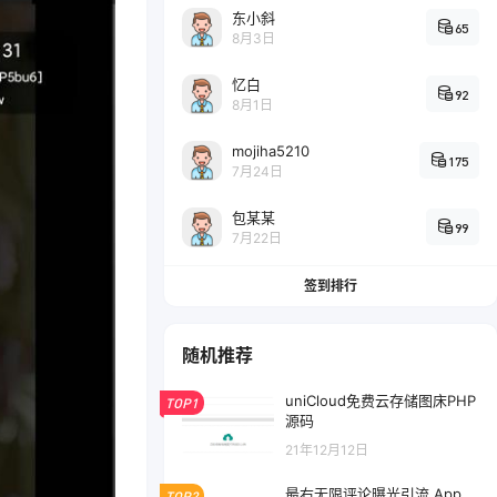
东小斜
65
8月3日
忆白
92
8月1日
mojiha5210
175
7月24日
包某某
99
7月22日
签到排行
随机推荐
uniCloud免费云存储图床PHP
TOP1
源码
21年12月12日
最右无限评论曝光引流 App
TOP2