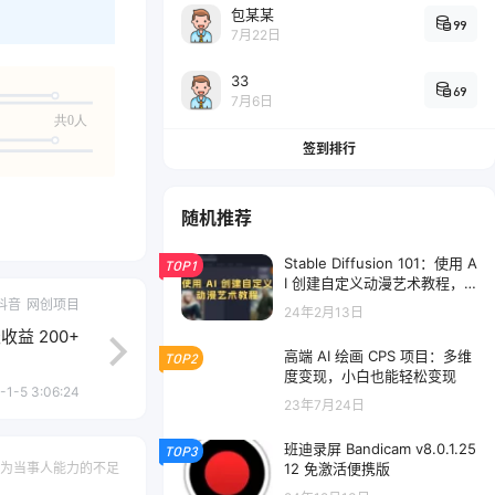
包某某
99
7月22日
33
69
7月6日
共0人
签到排行
随机推荐
Stable Diffusion 101：使用 A
TOP1
I 创建自定义动漫艺术教程，
中英字幕（17节课）
抖音
网创项目
24年2月13日
益 200+
高端 AI 绘画 CPS 项目：多维
TOP2
度变现，小白也能轻松变现
-1-5 3:06:24
23年7月24日
班迪录屏 Bandicam v8.0.1.25
TOP3
12 免激活便携版
为当事人能力的不足