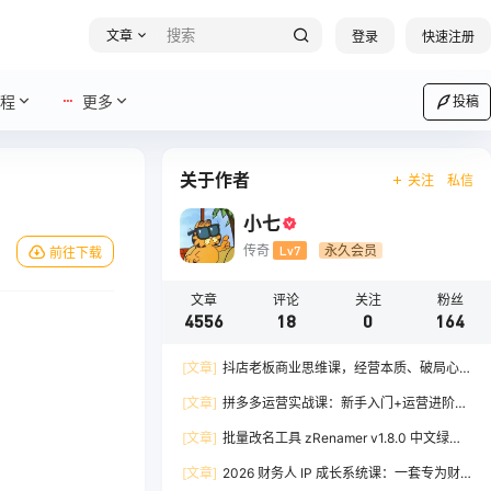
文章
登录
快速注册
程
更多
投稿
关于作者
关注
私信
小七
传奇
Lv7
永久会员
前往下载
文章
评论
关注
粉丝
4556
18
0
164
[文章]
抖店老板商业思维课，经营本质、破局心
法、爆流实战，八节课重塑认知，助力单店利润倍
[文章]
拼多多运营实战课：新手入门+运营进阶、
增
爆单打法，16 节干货，助力新手店铺快速实现日
[文章]
批量改名工具 zRenamer v1.8.0 中文绿色
出百单
版
[文章]
2026 财务人 IP 成长系统课：一套专为财