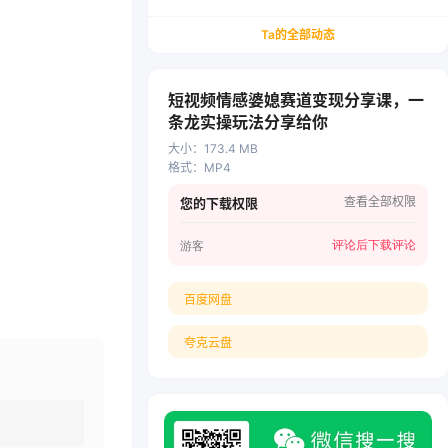
务/会计从业者设计的个人品牌与副业变现系统解
决方案
Ta的全部动态
短视频情感婆媳赛道变现分享课，一
条龙实操玩法分享给你
大小
：
173.4 MB
格式
：
MP4
查看全部权限
您的下载权限
评论后下载
评论
游客
百度网盘
夸克云盘