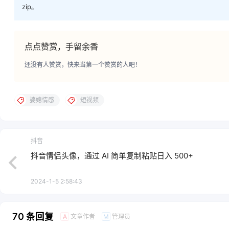
zip。
点点赞赏，手留余香
还没有人赞赏，快来当第一个赞赏的人吧！
婆媳情感
短视频
抖音
抖音情侣头像，通过 AI 简单复制粘贴日入 500+
2024-1-5 2:58:43
70 条回复
文章作者
管理员
A
M