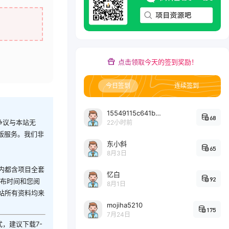
点击领取今天的签到奖励！
今日签到
连续签到
15549115c641bc6524e64d1d800349ec7396
68
争议与本站无
22小时前
版服务。我们非
东小斜
65
8月3日
内都含项目全套
忆白
92
发布时间和您阅
8月1日
站所有资料均来
mojiha5210
175
7月24日
式，建议下载7-