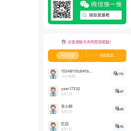
点击领取今天的签到奖励！
今日签到
连续签到
15549115c641bc6524e64d1d800349ec7396
172
15小时前
user17232
67
8月7日
东小斜
65
8月3日
忆白
92
8月1日