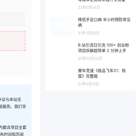
23年7月24日
降低手足口病 半小时预防常见
病
21年3月25日
B 站引流日引流 100+ 创业粉
项目拆解超简单 2 分钟上手
23年10月10日
赛车竞速《极品飞车21：热
度》完整版
21年4月19日
争议与本站无
版服务。我们非
内都含项目全套
发布时间和您阅