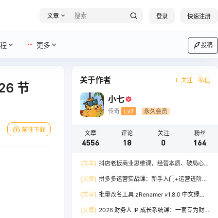
文章
登录
快速注册
程
更多
投稿
关于作者
关注
私信
6 节
小七
传奇
Lv7
永久会员
前往下载
文章
评论
关注
粉丝
4556
18
0
164
[文章]
抖店老板商业思维课，经营本质、破局心
法、爆流实战，八节课重塑认知，助力单店利润倍
[文章]
拼多多运营实战课：新手入门+运营进阶、
增
爆单打法，16 节干货，助力新手店铺快速实现日
[文章]
批量改名工具 zRenamer v1.8.0 中文绿色
出百单
版
[文章]
2026 财务人 IP 成长系统课：一套专为财