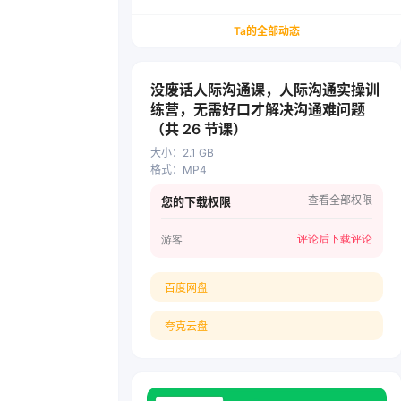
务/会计从业者设计的个人品牌与副业变现系统解
决方案
Ta的全部动态
没废话人际沟通课，人际沟通实操训
练营，无需好口才解决沟通难问题
（共 26 节课）
大小
：
2.1 GB
格式
：
MP4
查看全部权限
您的下载权限
评论后下载
评论
游客
百度网盘
夸克云盘