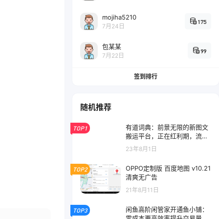
mojiha5210
175
7月24日
包某某
99
7月22日
签到排行
随机推荐
有道词典：前景无限的新图文
TOP1
搬运平台，正在红利期，流量
巨大
23年8月1日
OPPO定制版 百度地图 v10.21
TOP2
清爽无广告
21年8月11日
闲鱼高阶闲管家开通鱼小铺：
TOP3
零成本更高效率提升交易量