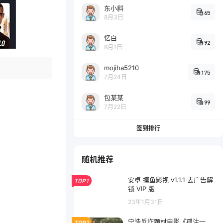
东小斜
65
8月3日
忆白
92
8月1日
mojiha5210
175
7月24日
包某某
99
7月22日
签到排行
随机推荐
安卓 摸鱼影视 v1.1.1 去广告解
TOP1
锁 VIP 版
23年1月31日
宁浩反诈题材电影《孤注一
TOP2