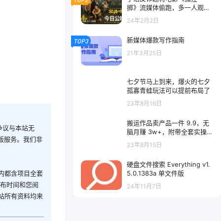
掷》流媒体偷跑，多一人观影
少一人受骗
24年2月2日
新媒体爆款写作指南
TOP3
21年3月25日
七夕节马上到来，爆火的七夕
孤寡青蛙玩法可以提前布局了
23年8月16日
搬运作品卖产品一件 9.9，无
争议与本站无
脑月赚 3w+，附带全套实操课
版服务。我们非
程（揭秘）
23年8月15日
硬盘文件搜索 Everything v1.
5.0.1383a 单文件版
内都含项目全套
发布时间和您阅
24年11月7日
站所有资料均来