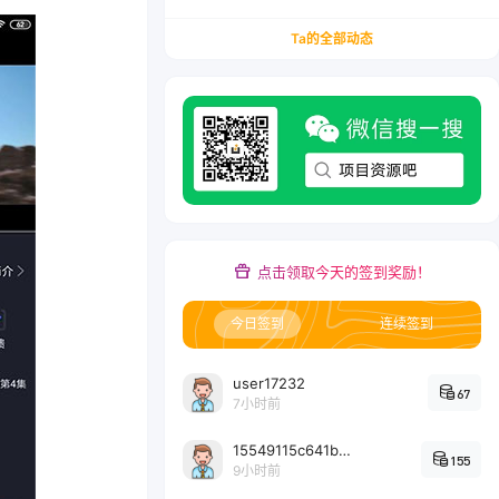
务/会计从业者设计的个人品牌与副业变现系统解
决方案
Ta的全部动态
点击领取今天的签到奖励！
今日签到
连续签到
user17232
67
7小时前
15549115c641bc6524e64d1d800349ec7396
155
9小时前