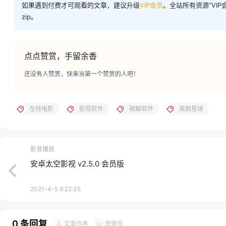
如果遇到付费才可观看的文章，建议升级
VIP会员
。全站所有资源“VI
zip。
点点赞赏，手留余香
还没有人赞赏，快来当第一个赞赏的人吧！
在线电影
影视软件
破解软件
美剧星球
影音播放
安卓太空影视 v2.5.0 会员版
2021-4-5 6:22:35
0 条回复
文章作者
管理员
A
M