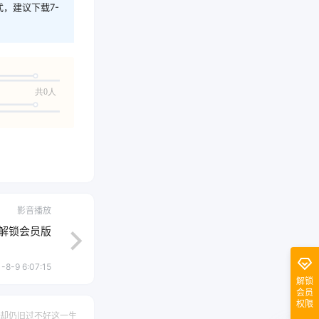
式，建议下载7-
共0人
影音播放
7 解锁会员版
-8-9 6:07:15
解锁
会员
权限
却仍旧过不好这一生