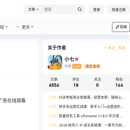
文章
登录
快速注册
程
更多
投稿
关于作者
关注
私信
小七
传奇
Lv7
永久会员
文章
评论
关注
粉丝
4556
18
0
164
[文章]
抖店老板商业思维课，经营本质、破局心
广告在线观看
法、爆流实战，八节课重塑认知，助力单店利润倍
[文章]
拼多多运营实战课：新手入门+运营进阶、
增
爆单打法，16 节干货，助力新手店铺快速实现日
[文章]
批量改名工具 zRenamer v1.8.0 中文绿色
出百单
版
[文章]
2026 财务人 IP 成长系统课：一套专为财