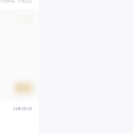
不畏将来，不念过往
确认修改
提交
24年1月7日