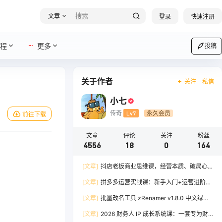
文章
登录
快速注册
程
更多
投稿
关于作者
关注
私信
小七
传奇
Lv7
永久会员
前往下载
文章
评论
关注
粉丝
4556
18
0
164
[文章]
抖店老板商业思维课，经营本质、破局心
法、爆流实战，八节课重塑认知，助力单店利润倍
[文章]
拼多多运营实战课：新手入门+运营进阶、
增
爆单打法，16 节干货，助力新手店铺快速实现日
[文章]
批量改名工具 zRenamer v1.8.0 中文绿色
出百单
版
[文章]
2026 财务人 IP 成长系统课：一套专为财