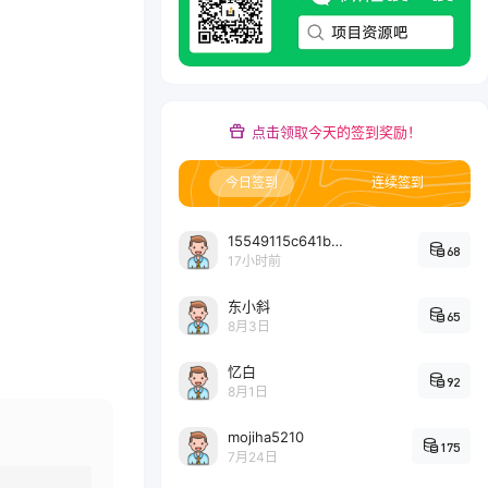
点击领取今天的签到奖励！
今日签到
连续签到
15549115c641bc6524e64d1d800349ec7396
68
17小时前
东小斜
65
8月3日
忆白
92
8月1日
mojiha5210
175
7月24日