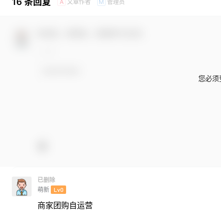
16 条回复
文章作者
管理员
A
M
欢迎您，新朋友，感谢参与互动！
您必须
已删除
萌新
Lv0
商家团购自运营