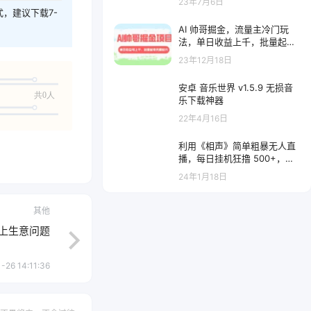
23年7月6日
式，建议下载7-
AI 帅哥掘金，流量主冷门玩
法，单日收益上千，批量起号
无限放大
23年12月18日
安卓 音乐世界 v1.5.9 无损音
共0人
乐下载神器
22年4月16日
利用《相声》简单粗暴无人直
播，每日挂机狂撸 500+，你
来你也行
24年1月18日
其他
线上生意问题
-26 14:11:36