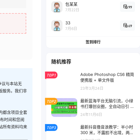
包某某
99
7月22日
33
69
7月6日
签到排行
随机推荐
Adobe Photoshop CS6 精简
TOP1
便携版 + 单文件版
争议与本站无
23年3月24日
版服务。我们非
最新蓝海平台无脑引流，小绿
TOP2
书打爆创业圈，全自动日引 5
00+ 精准创业粉
内都含项目全套
24年11月6日
发布时间和您阅
站所有资料均来
最新抖音撸音浪教学：半小时
TOP3
300 米，不露脸不出境，两三
场就能拉爆直播间