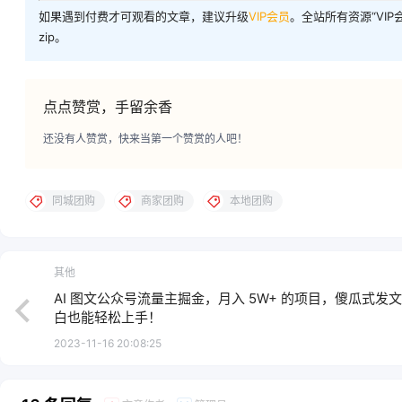
如果遇到付费才可观看的文章，建议升级
VIP会员
。全站所有资源“VI
zip。
点点赞赏，手留余香
还没有人赞赏，快来当第一个赞赏的人吧！
同城团购
商家团购
本地团购
其他
AI 图文公众号流量主掘金，月入 5W+ 的项目，傻瓜式发
白也能轻松上手！
2023-11-16 20:08:25