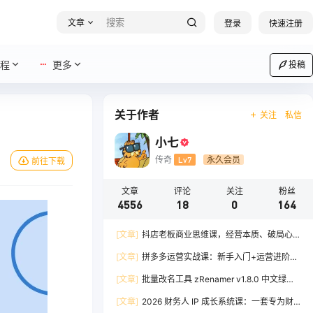
文章
登录
快速注册
程
更多
投稿
关于作者
关注
私信
小七
传奇
Lv7
永久会员
前往下载
文章
评论
关注
粉丝
4556
18
0
164
[文章]
抖店老板商业思维课，经营本质、破局心
法、爆流实战，八节课重塑认知，助力单店利润倍
[文章]
拼多多运营实战课：新手入门+运营进阶、
增
爆单打法，16 节干货，助力新手店铺快速实现日
[文章]
批量改名工具 zRenamer v1.8.0 中文绿色
出百单
版
[文章]
2026 财务人 IP 成长系统课：一套专为财