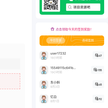
点击领取今天的签到奖励！
今日签到
连续签到
user17232
67
16小时前
15549115c641bc6524e64d1d800349ec7396
155
19小时前
东小斜
65
8月3日
忆白
92
8月1日