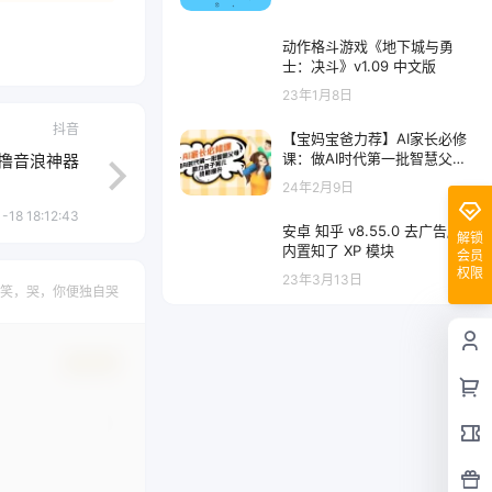
动作格斗游戏《地下城与勇
士：决斗》v1.09 中文版
23年1月8日
抖音
【宝妈宝爸力荐】AI家长必修
课：做AI时代第一批智慧父
撸音浪神器
母，助力亲子育儿技能提升
24年2月9日
-18 18:12:43
安卓 知乎 v8.55.0 去广告版
解锁
内置知了 XP 模块
会员
权限
23年3月13日
笑，哭，你便独自哭
确认修改