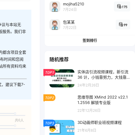
mojiha5210
175
7月24日
包某某
争议与本站无
99
7月22日
版服务。我们非
签到排行
内都含项目全套
随机推荐
发布时间和您阅
站所有资料均来
实体店引流视频课程，新引流
TOP1
36 计，小钱靠努力，大钱靠
整合（48 节）
式，建议下载7-
24年2月26日
思维导图 XMind 2022 v22.1
TOP2
1.2556 解锁专业版
22年12月26日
共0人
3D动画师职业班视频课程
TOP3
21年6月8日