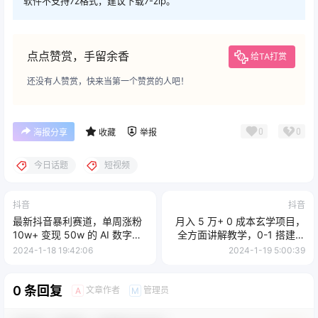
软件不支持7z格式，建议下载7-zip。
点点赞赏，手留余香
给TA打赏
还没有人赞赏，快来当第一个赞赏的人吧！
0
0
海报分享
收藏
举报
今日话题
短视频
抖音
抖音
最新抖音暴利赛道，单周涨粉
月入 5 万+ 0 成本玄学项目，
10w+ 变现 50w 的 AI 数字人
全方面讲解教学，0-1 搭建全
落地保姆级教程
流程（全）小白暴力掘金
2024-1-18 19:42:06
2024-1-19 5:00:39
0 条回复
文章作者
管理员
A
M