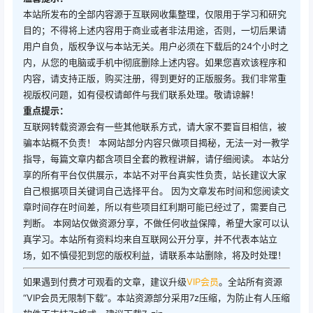
本站所发布的全部内容源于互联网收集整理，仅限用于学习和研究
目的；不得将上述内容用于商业或者非法用途，否则，一切后果请
用户自负，版权争议与本站无关。用户必须在下载后的24个小时之
内，从您的电脑或手机中彻底删除上述内容。如果您喜欢该程序和
内容，请支持正版，购买注册，得到更好的正版服务。我们非常重
视版权问题，如有侵权请邮件与我们联系处理。敬请谅解！
重点提示：
互联网转载资源会有一些其他联系方式，请大家不要盲目相信，被
骗本站概不负责！ 本网站部分内容只做项目揭秘，无法一对一教学
指导，每篇文章内都含项目全套的教程讲解，请仔细阅读。 本站分
享的所有平台仅供展示，本站不对平台真实性负责，站长建议大家
自己根据项目关键词自己选择平台。 因为文章发布时间和您阅读文
章时间存在时间差，所以有些项目红利期可能已经过了，需要自己
判断。 本网站仅做资源分享，不做任何收益保障，希望大家可以认
真学习。本站所有资料均来自互联网公开分享，并不代表本站立
场，如不慎侵犯到您的版权利益，请联系本站删除，将及时处理！
如果遇到付费才可观看的文章，建议升级
VIP会员
。全站所有资源
“VIP会员无限制下载”。本站资源部分采用7z压缩，为防止有人压缩