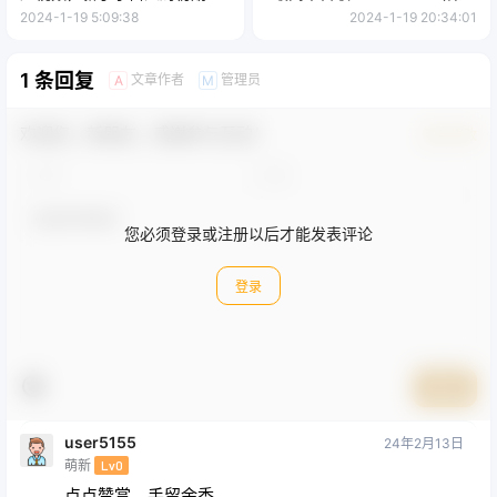
利的关键，想吃初期红利的速
级教程）
2024-1-19 5:09:38
2024-1-19 20:34:01
度！
1 条回复
文章作者
管理员
A
M
欢迎您，新朋友，感谢参与互动！
确认修改
您必须登录或注册以后才能发表评论
登录
提交
user5155
24年2月13日
萌新
Lv0
点点赞赏，手留余香