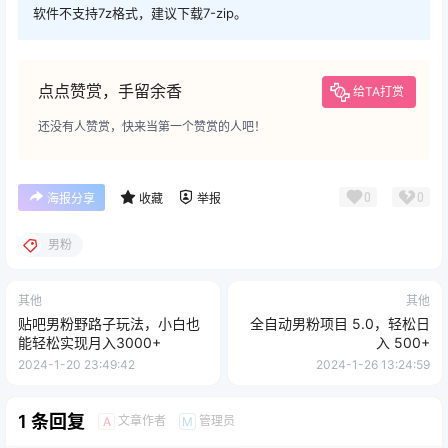
软件不支持7z格式，建议下载7-zip。
点点赞赏，手留余香
给TA打赏
还没有人赞赏，快来当第一个赞赏的人吧！
0
0
海报分享
收藏
举报
男粉
其他
其他
贴吧男粉野路子玩法，小白也
全自动男粉项目 5.0，轻松日
能轻松实现月入3000+
入 500+
2024-1-20 23:49:42
2024-1-26 13:24:59
1 条回复
文章作者
管理员
A
M