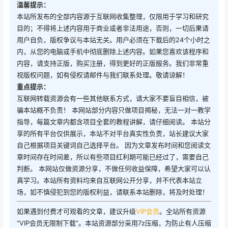
温馨提示：
本站所发布的全部内容源于互联网收集整理，仅限用于学习和研究
目的；不得将上述内容用于商业或者非法用途，否则，一切后果请
用户自负，版权争议与本站无关。用户必须在下载后的24个小时之
内，从您的电脑或手机中彻底删除上述内容。如果您喜欢该程序和
内容，请支持正版，购买注册，得到更好的正版服务。我们非常重
视版权问题，如有侵权请邮件与我们联系处理。敬请谅解！
重点提示：
互联网转载资源会有一些其他联系方式，请大家不要盲目相信，被
骗本站概不负责！ 本网站部分内容只做项目揭秘，无法一对一教学
指导，每篇文章内都含项目全套的教程讲解，请仔细阅读。 本站分
享的所有平台仅供展示，本站不对平台真实性负责，站长建议大家
自己根据项目关键词自己选择平台。 因为文章发布时间和您阅读文
章时间存在时间差，所以有些项目红利期可能已经过了，需要自己
判断。 本网站仅做资源分享，不做任何收益保障，希望大家可以认
真学习。本站所有资料均来自互联网公开分享，并不代表本站立
场，如不慎侵犯到您的版权利益，请联系本站删除，将及时处理！
如果遇到付费才可观看的文章，建议升级
VIP会员
。全站所有资源
“VIP会员无限制下载”。本站资源部分采用7z压缩，为防止有人压缩