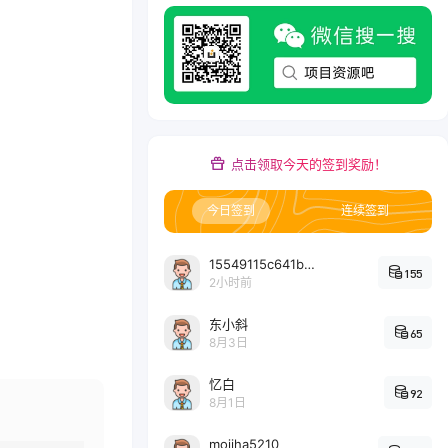
点击领取今天的签到奖励！
今日签到
连续签到
15549115c641bc6524e64d1d800349ec7396
155
2小时前
东小斜
65
8月3日
忆白
92
8月1日
mojiha5210