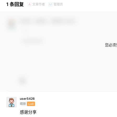
1 条回复
文章作者
管理员
A
M
欢迎您，新朋友，感谢参与互动！
您必须
user5426
萌新
Lv0
感谢分享