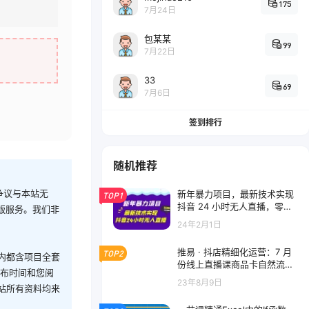
175
7月24日
包某某
99
7月22日
33
69
7月6日
签到排行
随机推荐
争议与本站无
新年暴力项目，最新技术实现
TOP1
抖音 24 小时无人直播，零风
版服务。我们非
险不违规，每日躺赚 3000+
24年2月1日
推易 · 抖店精细化运营：7 月
TOP2
内都含项目全套
份线上直播课商品卡自然流推
发布时间和您阅
荐流，起店高阶等玩法
23年8月9日
站所有资料均来