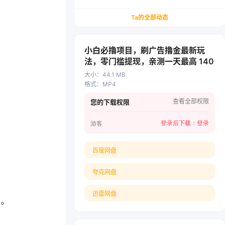
务/会计从业者设计的个人品牌与副业变现系统解
决方案
Ta的全部动态
小白必撸项目，刷广告撸金最新玩
法，零门槛提现，亲测一天最高 140
大小
：
44.1 MB
格式
：
MP4
查看全部权限
您的下载权限
登录后下载：
登录
游客
百度网盘
夸克网盘
迅雷网盘
+。