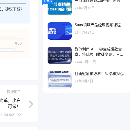
一节课精通Excel中的If函数
TOP3
21年7月13日
式，建议下载7-
Saas领域产品经理视频课程
21年7月31日
共0人
教你利用 AI 一键生成爆款文
章，将此项目收徒变现，日引
100 粉，收入无上限
24年3月23日
打新冠疫苗必看！纠结和担心
21年6月4日
网赚项目
简单，小白
可做！
1-24 9:21:02