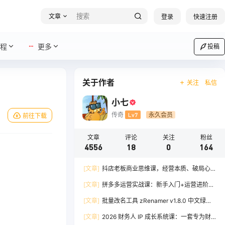
文章
登录
快速注册
程
更多
投稿
关于作者
关注
私信
小七
传奇
Lv7
永久会员
前往下载
文章
评论
关注
粉丝
4556
18
0
164
[文章]
抖店老板商业思维课，经营本质、破局心
法、爆流实战，八节课重塑认知，助力单店利润倍
[文章]
拼多多运营实战课：新手入门+运营进阶、
增
爆单打法，16 节干货，助力新手店铺快速实现日
[文章]
批量改名工具 zRenamer v1.8.0 中文绿色
出百单
版
[文章]
2026 财务人 IP 成长系统课：一套专为财