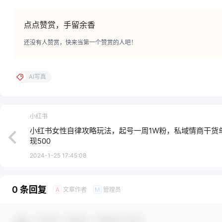
点点赞赏，手留余香
还没有人赞赏，快来当第一个赞赏的人吧！
AI写真
小红书
小红书女性自律攻略玩法，起号一周1W粉，私域情商干货
现500
2024-1-25 17:45:08
0 条回复
文章作者
管理员
A
M
欢迎您，新朋友，感谢参与互动！