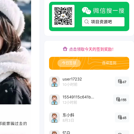
点击领取今天的签到奖励！
今日签到
连续签到
user17232
67
10小时前
15549115c641bc6524e64d1d800349ec7396
155
12小时前
东小斜
65
8月3日
忆白