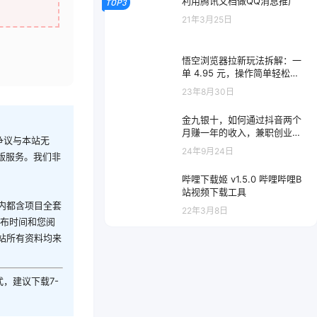
利用腾讯文档做QQ消息推广
TOP3
21年3月25日
悟空浏览器拉新玩法拆解：一
单 4.95 元，操作简单轻松日
入过千
23年8月30日
金九银十，如何通过抖音两个
月赚一年的收入，兼职创业闷
争议与本站无
声赚钱，捡钱时机速度搞起
24年9月24日
版服务。我们非
哔哩下载姬 v1.5.0 哔哩哔哩B
站视频下载工具
内都含项目全套
22年3月8日
发布时间和您阅
站所有资料均来
式，建议下载7-