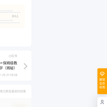
共0人
小红书
0+保姆级教
学（揭秘）
-25 21:18:28
解锁
会员
权限
惟沉默是最高的轻蔑
确认修改