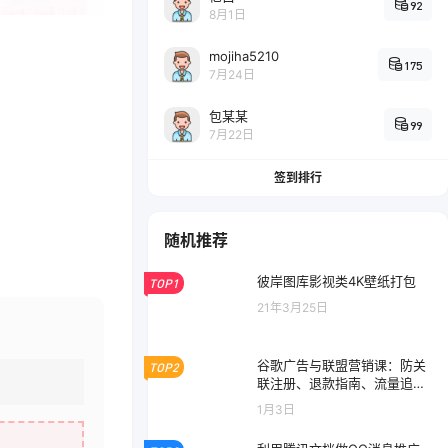
92
8月1日
mojiha5210
175
7月24日
包某某
99
7月22日
签到排行
随机推荐
彼岸图库影视类4K壁纸打包
TOP1
21年3月25日
谷歌广告与联盟营销课：防关
TOP2
联注册、退款指南、流量追
踪，全链路实战
1月3日