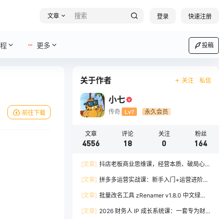
文章
登录
快速注册
程
更多
投稿
关于作者
关注
私信
小七
传奇
Lv7
永久会员
前往下载
文章
评论
关注
粉丝
4556
18
0
164
[文章]
抖店老板商业思维课，经营本质、破局心
法、爆流实战，八节课重塑认知，助力单店利润倍
[文章]
拼多多运营实战课：新手入门+运营进阶、
增
爆单打法，16 节干货，助力新手店铺快速实现日
[文章]
批量改名工具 zRenamer v1.8.0 中文绿色
出百单
版
[文章]
2026 财务人 IP 成长系统课：一套专为财