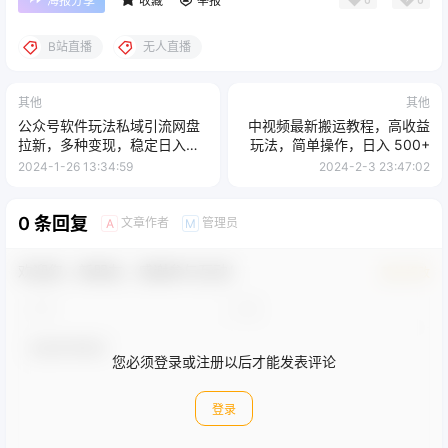
海报分享
收藏
举报
B站直播
无人直播
其他
其他
公众号软件玩法私域引流网盘
中视频最新搬运教程，高收益
拉新，多种变现，稳定日入
玩法，简单操作，日入 500+
1000（揭秘）
2024-1-26 13:34:59
2024-2-3 23:47:02
0 条回复
文章作者
管理员
A
M
欢迎您，新朋友，感谢参与互动！
确认修改
您必须登录或注册以后才能发表评论
登录