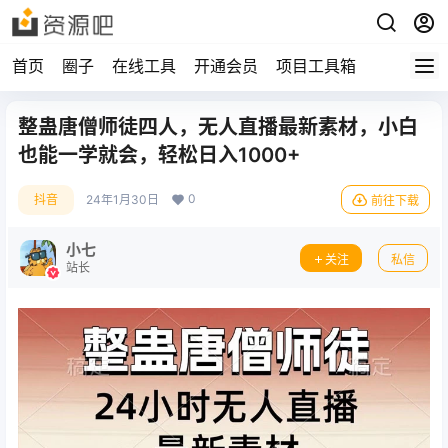
首页
圈子
在线工具
开通会员
项目工具箱
整蛊唐僧师徒四人，无人直播最新素材，小白
也能一学就会，轻松日入1000+
0
抖音
24年1月30日
前往下载
小七
关注
私信
站长