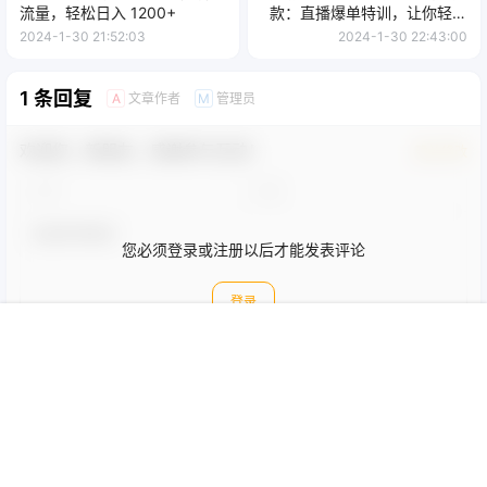
流量，轻松日入 1200+
款：直播爆单特训，让你轻松
打造直播间百万成交
2024-1-30 21:52:03
2024-1-30 22:43:00
1 条回复
文章作者
管理员
A
M
欢迎您，新朋友，感谢参与互动！
确认修改
您必须登录或注册以后才能发表评论
登录
首页
圈子
会员
菜单
我的
顶部
提交
whoami
24年4月25日
萌新
Lv0