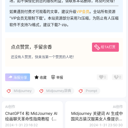
场，如不慎侵犯到您的版权利益，请联系本站删除，将及时处理！
如果遇到付费才可观看的文章，建议升级
VIP会员
。全站所有资源
“VIP会员无限制下载”。本站资源部分采用7z压缩，为防止有人压缩
软件不支持7z格式，建议下载7-zip。
点点赞赏，手留余香
给TA打赏
还没有人赞赏，快来当第一个赞赏的人吧！
0
0
海报分享
收藏
举报
Midjourney
Midjourney辞典
Prompt
AI创作
AI创作
ChatGPT4 和 MidJourney AI
Midjourney 关键词 AI 生成中
绘画聊天革命性指南教程（中
国风古装汉服美女人像提示关
英字幕 33 节课）
键词
2024-1-31 23:16:32
2024-1-31 23:50:30