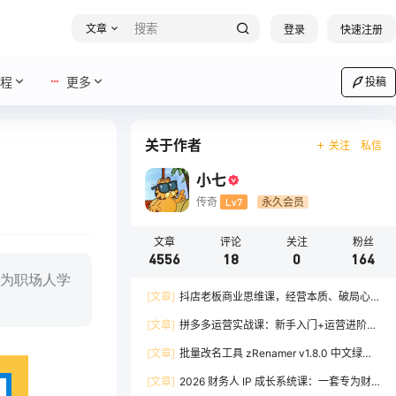
文章
登录
快速注册
程
更多
投稿
关于作者
关注
私信
小七
传奇
Lv7
永久会员
文章
评论
关注
粉丝
4556
18
0
164
为职场人学
[文章]
抖店老板商业思维课，经营本质、破局心
法、爆流实战，八节课重塑认知，助力单店利润倍
[文章]
拼多多运营实战课：新手入门+运营进阶、
增
爆单打法，16 节干货，助力新手店铺快速实现日
[文章]
批量改名工具 zRenamer v1.8.0 中文绿色
出百单
版
[文章]
2026 财务人 IP 成长系统课：一套专为财