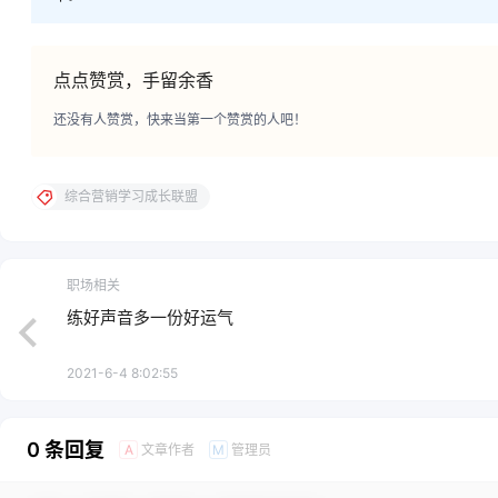
点点赞赏，手留余香
还没有人赞赏，快来当第一个赞赏的人吧！
综合营销学习成长联盟
职场相关
练好声音多一份好运气
2021-6-4 8:02:55
0 条回复
文章作者
管理员
A
M