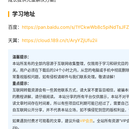
学习地址
百度：
https://pan.baidu.com/s/1YCkwWb8c5piNdTsJF
天翼：
https://cloud.189.cn/t/AryYZjUfu2ii
温馨提示：
本站所发布的全部内容源于互联网收集整理，仅限用于学习和研究目的
关。用户必须在下载后的24个小时之内，从您的电脑或手机中彻底删
常重视版权问题，如有侵权请邮件与我们联系处理。敬请谅解！
重点提示：
互联网转载资源会有一些其他联系方式，请大家不要盲目相信，被骗本
的教程讲解，请仔细阅读。 本站分享的所有平台仅供展示，本站不对
读文章时间存在时间差，所以有些项目红利期可能已经过了，需要自己
自互联网公开分享，并不代表本站立场，如不慎侵犯到您的版权利益，
如果遇到付费才可观看的文章，建议升级
VIP会员
。全站所有资源“VI
zip。