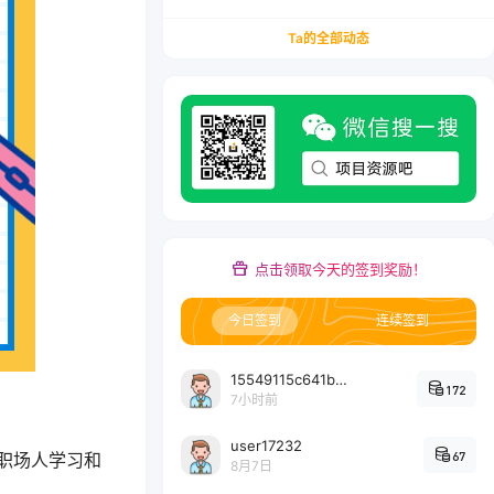
务/会计从业者设计的个人品牌与副业变现系统解
决方案
Ta的全部动态
点击领取今天的签到奖励！
今日签到
连续签到
15549115c641bc6524e64d1d800349ec7396
172
7小时前
user17232
67
职场人学习和
8月7日