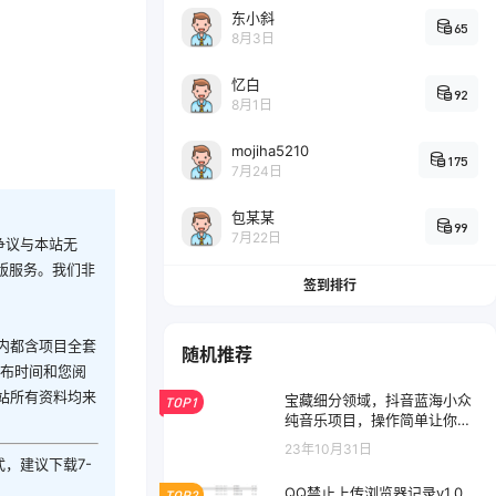
东小斜
65
8月3日
忆白
92
8月1日
mojiha5210
175
7月24日
包某某
99
7月22日
争议与本站无
版服务。我们非
签到排行
内都含项目全套
随机推荐
发布时间和您阅
站所有资料均来
宝藏细分领域，抖音蓝海小众
TOP1
纯音乐项目，操作简单让你轻
松月入 2w+
23年10月31日
式，建议下载7-
QQ禁止上传浏览器记录v1.0
TOP2