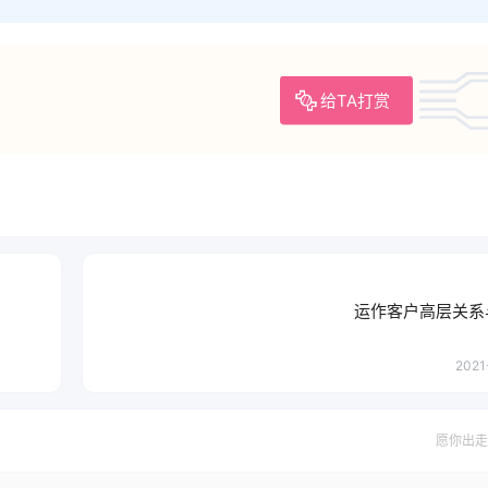
给TA打赏
运作客户高层关系
2021
愿你出走