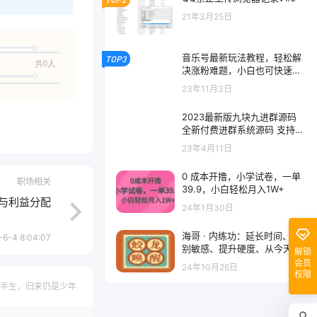
21年3月25日
音乐号最新玩法教程，轻松解
TOP3
共0人
决涨粉难题，小白也可快速上
手
23年11月3日
2023最新版九块九进群源码
全新付费进群系统源码 支持分
销 Thinkphp 全开源版
23年4月11日
0 成本开撸，小学试卷，一单
职场相关
39.9，小白轻松月入1W+
与利益分配
24年1月30日
海哥 · 内练功：延长时间、告
-6-4 8:04:07
别敏感、提升硬度、从今天开
解锁
始，唤醒男人力量
会员
24年10月26日
权限
半生，归来仍是少年