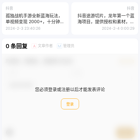
抖音
抖音
孤独战机手游全新蓝海玩法，
抖音途游切片，龙年第一个蓝
单视频变现 2000+，十分钟教
海项目，提供授权和素材，长
学，小白一部手机无脑操作
期稳定，月入过万
2024-2-3 23:40:26
2024-2-4 0:00:29
0 条回复
文章作者
管理员
A
M
欢迎您，新朋友，感谢参与互动！
确认修改
您必须登录或注册以后才能发表评论
登录
提交