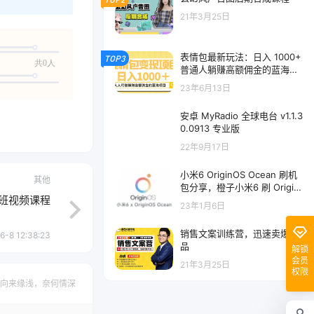
21年3月25日
表情包最新玩法：日入 1000+
TOP3
共0人
普通人躺赚高额佣金的蓝海项
目
23年6月13日
安卓 MyRadio 全球电台 v1.1.3
0.0913 专业版
22年9月17日
小米6 OriginOS Ocean 刷机
其他
包分享，橙子小米6 刷 Origin
业班视频课程
OS Ocean 刷机包下载
23年1月6日
销售文案训练营，迅速卖爆产
6-8 12:38:23
品
解锁
会员
21年3月25日
权限
向来缘浅，奈何情深