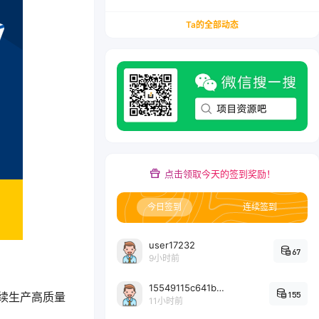
务/会计从业者设计的个人品牌与副业变现系统解
决方案
Ta的全部动态
点击领取今天的签到奖励！
今日签到
连续签到
user17232
67
9小时前
15549115c641bc6524e64d1d800349ec7396
155
续生产高质量
11小时前