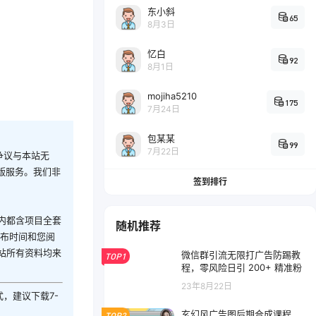
东小斜
65
8月3日
忆白
92
8月1日
mojiha5210
175
7月24日
包某某
99
7月22日
争议与本站无
版服务。我们非
签到排行
内都含项目全套
随机推荐
发布时间和您阅
站所有资料均来
微信群引流无限打广告防踢教
TOP1
程，零风险日引 200+ 精准粉
23年8月22日
式，建议下载7-
玄幻风广告图后期合成课程
TOP2