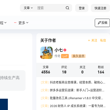
文章
登录
快速注册
程
更多
投稿
关于作者
关注
私信
小七
传奇
Lv7
永久会员
文章
评论
关注
粉丝
4556
18
0
164
持续生产高
[文章]
抖店老板商业思维课，经营本质、破局心
法、爆流实战，八节课重塑认知，助力单店利润倍
[文章]
拼多多运营实战课：新手入门+运营进阶、
增
爆单打法，16 节干货，助力新手店铺快速实现日
[文章]
批量改名工具 zRenamer v1.8.0 中文绿色
出百单
版
[文章]
2026 财务人 IP 成长系统课：一套专为财