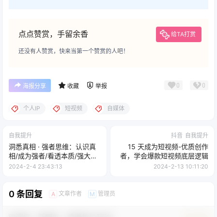
点点赞赏，手留余香
给TA打赏
还没有人赞赏，快来当第一个赞赏的人吧！
0
0
海报分享
收藏
举报
个人IP
短视频
自媒体
自我提升
抖音
自我提升
洞悉真相 · 强者思维：认识真
15 天成为短视频-优质创作
相/成为强者/看透本质/强大内
者，学会爆款短视频底层逻辑
心/提升认识
2024-2-4 23:43:13
2024-2-13 10:11:20
0 条回复
文章作者
管理员
A
M