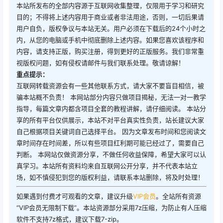
本站所发布的全部内容源于互联网收集整理，仅限用于学习和研究
目的；不得将上述内容用于商业或者非法用途，否则，一切后果请
用户自负，版权争议与本站无关。用户必须在下载后的24个小时之
内，从您的电脑或手机中彻底删除上述内容。如果您喜欢该程序和
内容，请支持正版，购买注册，得到更好的正版服务。我们非常重
视版权问题，如有侵权请邮件与我们联系处理。敬请谅解！
重点提示：
互联网转载资源会有一些其他联系方式，请大家不要盲目相信，被
骗本站概不负责！ 本网站部分内容只做项目揭秘，无法一对一教学
指导，每篇文章内都含项目全套的教程讲解，请仔细阅读。 本站分
享的所有平台仅供展示，本站不对平台真实性负责，站长建议大家
自己根据项目关键词自己选择平台。 因为文章发布时间和您阅读文
章时间存在时间差，所以有些项目红利期可能已经过了，需要自己
判断。 本网站仅做资源分享，不做任何收益保障，希望大家可以认
真学习。本站所有资料均来自互联网公开分享，并不代表本站立
场，如不慎侵犯到您的版权利益，请联系本站删除，将及时处理！
如果遇到付费才可观看的文章，建议升级
VIP会员
。全站所有资源
“VIP会员无限制下载”。本站资源部分采用7z压缩，为防止有人压缩
软件不支持7z格式，建议下载7-zip。