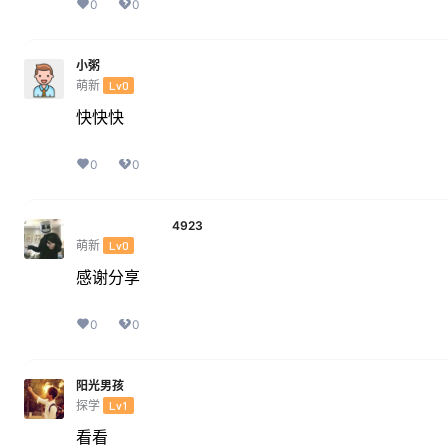
0
0
小粥
萌新
Lv0
快快快
0
0
4923
萌新
Lv0
感谢分享
0
0
阳光男孩
探学
Lv1
看看