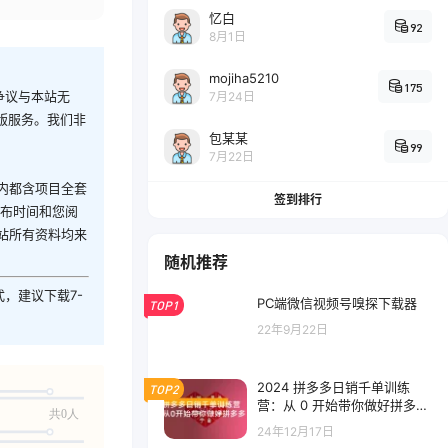
忆白
92
8月1日
mojiha5210
175
争议与本站无
7月24日
版服务。我们非
包某某
99
7月22日
内都含项目全套
签到排行
发布时间和您阅
站所有资料均来
随机推荐
式，建议下载7-
PC端微信视频号嗅探下载器
TOP1
22年9月22日
2024 拼多多日销千单训练
TOP2
营：从 0 开始带你做好拼多多
共0人
「第 31 期更新」微付费带免
24年12月17日
费流玩法