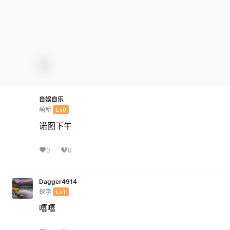
自娱自乐
萌新
Lv0
诺图下午
0
0
Dagger4914
探学
Lv1
嘻嘻