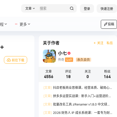
文章
登录
快速注册
程
更多
投稿
关于作者
关注
私信
+
小七
传奇
Lv7
永久会员
前往下载
文章
评论
关注
粉丝
4556
18
0
164
[文章]
抖店老板商业思维课，经营本质、破局心
法、爆流实战，八节课重塑认知，助力单店利润倍
[文章]
拼多多运营实战课：新手入门+运营进阶、
增
爆单打法，16 节干货，助力新手店铺快速实现日
[文章]
批量改名工具 zRenamer v1.8.0 中文绿色
出百单
版
[文章]
2026 财务人 IP 成长系统课：一套专为财