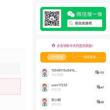
点击领取今天的签到奖励！
今日签到
连续签到
15549115c641bc6524e64d1d800349ec7396
172
16小时前
user17232
67
8月7日
东小斜
65
8月3日