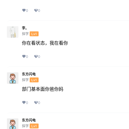
0
0
李。
探学
Lv1
你在看状态，我在看你
0
0
东方闪电
探学
Lv1
部门基本面你爸你妈
0
0
东方闪电
探学
Lv1