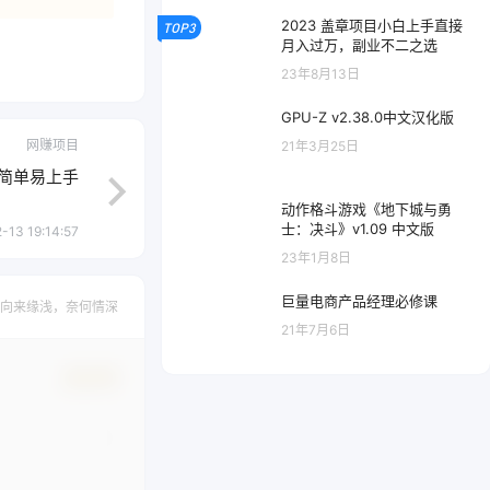
2023 盖章项目小白上手直接
TOP3
月入过万，副业不二之选
23年8月13日
GPU-Z v2.38.0中文汉化版
网赚项目
21年3月25日
，简单易上手
动作格斗游戏《地下城与勇
士：决斗》v1.09 中文版
-13 19:14:57
23年1月8日
巨量电商产品经理必修课
向来缘浅，奈何情深
21年7月6日
确认修改