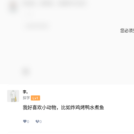
欢迎您，新朋友，感谢参与互动！
您必须
李。
探学
Lv1
我好喜欢小动物，比如炸鸡烤鸭水煮鱼
0
0