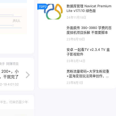
数据库管理 Navicat Premium
TOP3
Lite v17.1.10 绿色版
24年11月19日
共0人
外面疯传 390-3980 学费的百
度挂机项目拆解 不需要脚本
23年6月19日
安卓 一起看TV v2.3.4 TV 盒
子影视软件
23年3月14日
快手
网赚项目
200+，小
男粉流量密码+大学生粉双重
+蓝海变现玩法简单创作，靠
，干就完了
搬运实现多次变现
23年8月1日
2-19 4:01:32
半生，归来仍是少年