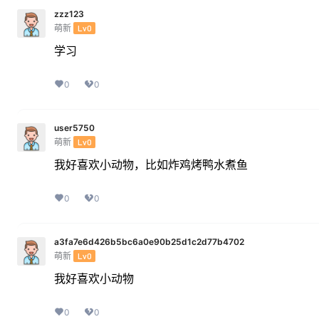
zzz123
萌新
Lv0
学习
0
0
user5750
萌新
Lv0
我好喜欢小动物，比如炸鸡烤鸭水煮鱼
0
0
a3fa7e6d426b5bc6a0e90b25d1c2d77b4702
萌新
Lv0
我好喜欢小动物
0
0