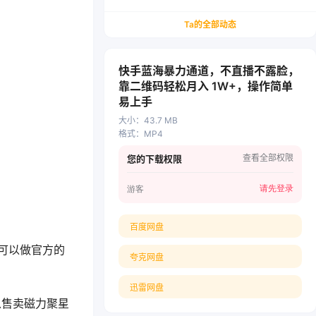
务/会计从业者设计的个人品牌与副业变现系统解
决方案
Ta的全部动态
快手蓝海暴力通道，不直播不露脸，
靠二维码轻松月入 1W+，操作简单
易上手
大小
：
43.7 MB
格式
：
MP4
查看全部权限
您的下载权限
请先登录
游客
百度网盘
可以做官方的
夸克网盘
迅雷网盘
以售卖磁力聚星