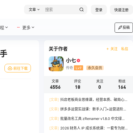
文章
登录
快速注册
程
更多
投稿
关于作者
关注
私信
上手
小七
传奇
Lv7
永久会员
前往下载
文章
评论
关注
粉丝
4556
18
0
164
[文章]
抖店老板商业思维课，经营本质、破局心
法、爆流实战，八节课重塑认知，助力单店利润倍
[文章]
拼多多运营实战课：新手入门+运营进阶、
增
爆单打法，16 节干货，助力新手店铺快速实现日
[文章]
批量改名工具 zRenamer v1.8.0 中文绿色
出百单
版
[文章]
2026 财务人 IP 成长系统课：一套专为财