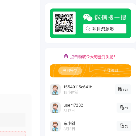
点击领取今天的签到奖励！
今日签到
连续签到
15549115c641bc6524e64d1d800349ec7396
172
15小时前
user17232
67
8月7日
东小斜
65
8月3日