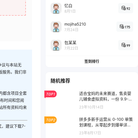
忆白
92
8月1日
mojiha5210
175
7月24日
包某某
99
7月22日
签到排行
争议与本站无
版服务。我们非
随机推荐
内都含项目全套
适合宝妈的未来赛道，售卖婴
TOP1
儿辅食虚拟资料，一份 9.9-6
发布时间和您阅
9.9 元闭眼赚钱
23年10月14日
站所有资料均来
拼多多新手运营从 0-100 单策
TOP2
划课程，从零起步到爆单详细
式，建议下载7-
教程
23年8月17日