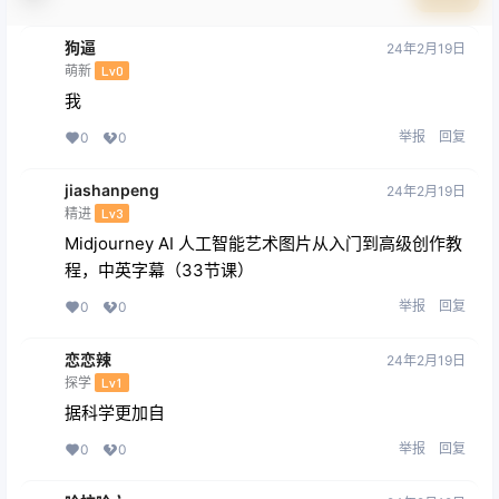
用户自负，版权争议与本站无关。用户必须在下载后的24个小时之
内，从您的电脑或手机中彻底删除上述内容。如果您喜欢该程序和
内容，请支持正版，购买注册，得到更好的正版服务。我们非常重
视版权问题，如有侵权请邮件与我们联系处理。敬请谅解！
重点提示：
互联网转载资源会有一些其他联系方式，请大家不要盲目相信，被
骗本站概不负责！ 本网站部分内容只做项目揭秘，无法一对一教学
指导，每篇文章内都含项目全套的教程讲解，请仔细阅读。 本站分
享的所有平台仅供展示，本站不对平台真实性负责，站长建议大家
自己根据项目关键词自己选择平台。 因为文章发布时间和您阅读文
章时间存在时间差，所以有些项目红利期可能已经过了，需要自己
判断。 本网站仅做资源分享，不做任何收益保障，希望大家可以认
真学习。本站所有资料均来自互联网公开分享，并不代表本站立
场，如不慎侵犯到您的版权利益，请联系本站删除，将及时处理！
如果遇到付费才可观看的文章，建议升级
VIP会员
。全站所有资源
“VIP会员无限制下载”。本站资源部分采用7z压缩，为防止有人压缩
软件不支持7z格式，建议下载7-zip。