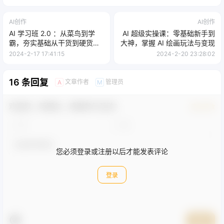
查看
下载权限
Midjourney AI 人工智能艺术图片从入门到高级创作教
程，中英字幕（33节课）
大小：
743.1 MB
格式：
MP4
您当前的等级为
游客
评论后刷新页面下载
评论
百度网盘
夸克网盘
迅雷网盘
温馨提示：
本站所发布的全部内容源于互联网收集整理，仅限用于学习和研究
目的；不得将上述内容用于商业或者非法用途，否则，一切后果请