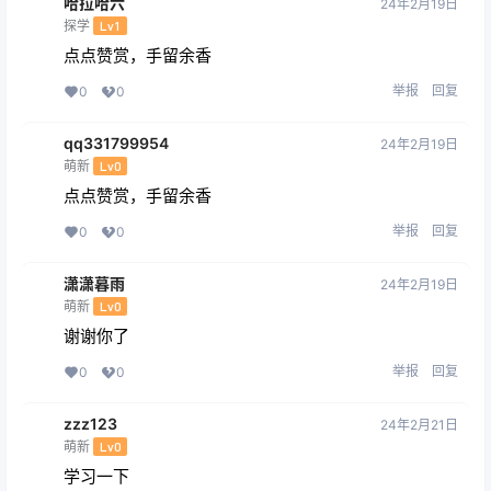
点点赞赏，手留余香
给TA打赏
还没有人赞赏，快来当第一个赞赏的人吧！
0
0
海报分享
收藏
举报
AI绘画
Midjourney
AI创作
AI创作
AI 学习班 2.0 ：从菜鸟到学
AI 超级实操课：零基础新手到
霸，夯实基础从干货到硬货，
大神，掌握 AI 绘画玩法与变现
重在应用（17 节课）
2024-2-17 17:41:15
2024-2-20 23:28:02
16 条回复
文章作者
管理员
A
M
欢迎您，新朋友，感谢参与互动！
确认修改