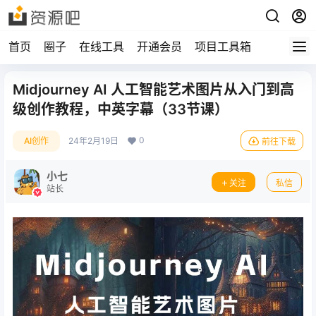
首页
圈子
在线工具
开通会员
项目工具箱
Midjourney AI 人工智能艺术图片从入门到高
级创作教程，中英字幕（33节课）
0
AI创作
24年2月19日
前往下载
小七
关注
私信
站长