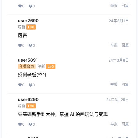
您必须登录或注册以后才能发表评论
登录
提交
狗逼
24年2月19日
萌新
Lv0
我
举报
回复
0
0
jiashanpeng
24年2月19日
精进
Lv3
Midjourney AI 人工智能艺术图片从入门到高级创作教
程，中英字幕（33节课）