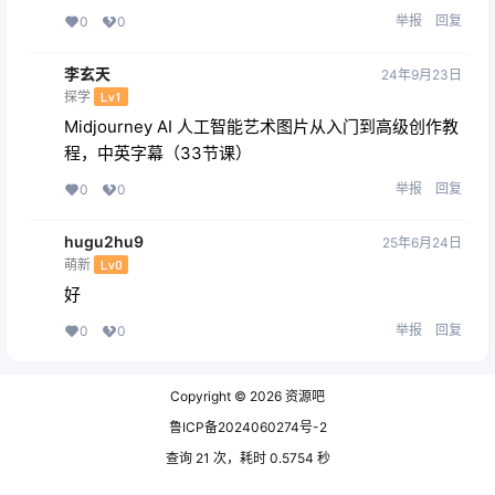
潇潇暮雨
24年2月19日
萌新
Lv0
谢谢你了
举报
回复
0
0
zzz123
24年2月21日
萌新
Lv0
学习一下
举报
回复
0
0
user2690
24年3月1日
萌新
Lv0
厉害
举报
回复
0
0
user5891
24年3月8日
年费会员
萌新
Lv0
感谢老板(^?^)