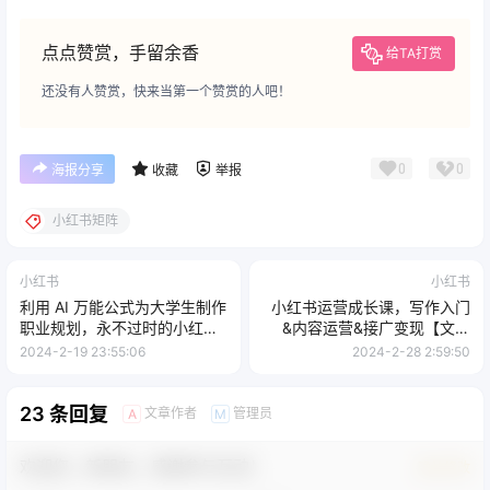
点点赞赏，手留余香
给TA打赏
还没有人赞赏，快来当第一个赞赏的人吧！
0
0
海报分享
收藏
举报
小红书矩阵
小红书
小红书
利用 AI 万能公式为大学生制作
小红书运营成长课，写作入门
职业规划，永不过时的小红书
&内容运营&接广变现【文档
长期变现项目，保姆级教程
课】
2024-2-19 23:55:06
2024-2-28 2:59:50
23 条回复
文章作者
管理员
A
M
欢迎您，新朋友，感谢参与互动！
确认修改