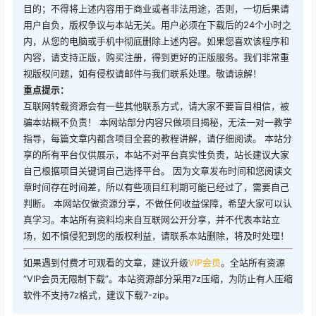
目的；不得将上述内容用于商业或者非法用途，否则，一切后果请
用户自负，版权争议与本站无关。用户必须在下载后的24个小时之
内，从您的电脑或手机中彻底删除上述内容。如果您喜欢该程序和
内容，请支持正版，购买注册，得到更好的正版服务。我们非常重
视版权问题，如有侵权请邮件与我们联系处理。敬请谅解！
重点提示：
互联网转载资源会有一些其他联系方式，请大家不要盲目相信，被
骗本站概不负责！ 本网站部分内容只做项目揭秘，无法一对一教学
指导，每篇文章内都含项目全套的教程讲解，请仔细阅读。 本站分
享的所有平台仅供展示，本站不对平台真实性负责，站长建议大家
自己根据项目关键词自己选择平台。 因为文章发布时间和您阅读文
章时间存在时间差，所以有些项目红利期可能已经过了，需要自己
判断。 本网站仅做资源分享，不做任何收益保障，希望大家可以认
真学习。本站所有资料均来自互联网公开分享，并不代表本站立
场，如不慎侵犯到您的版权利益，请联系本站删除，将及时处理！
如果遇到付费才可观看的文章，建议升级
VIP会员
。全站所有资源
“VIP会员无限制下载”。本站资源部分采用7z压缩，为防止有人压缩
软件不支持7z格式，建议下载7-zip。