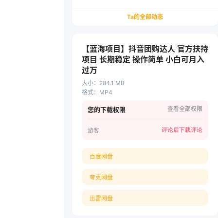
务/会计从业者设计的个人品牌与副业变现系统解
决方案
Ta的全部动态
【蓝海项目】抖音团购达人 官方扶持
项目 长期稳定 操作简单 小白可月入
过万
大小
：
284.1 MB
格式
：
MP4
查看全部权限
您的下载权限
评论后下载
评论
游客
百度网盘
夸克网盘
迅雷网盘