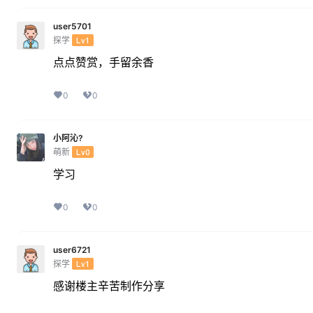
user5701
探学
Lv1
点点赞赏，手留余香
0
0
小阿沁?
萌新
Lv0
学习
0
0
user6721
探学
Lv1
感谢楼主辛苦制作分享