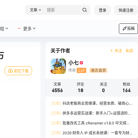
文章
登录
快速注册
程
更多
投稿
关于作者
关注
私信
万
小七
传奇
Lv7
永久会员
前往下载
文章
评论
关注
粉丝
4556
18
0
164
[文章]
抖店老板商业思维课，经营本质、破局心
法、爆流实战，八节课重塑认知，助力单店利润倍
[文章]
拼多多运营实战课：新手入门+运营进阶、
增
爆单打法，16 节干货，助力新手店铺快速实现日
[文章]
批量改名工具 zRenamer v1.8.0 中文绿色
出百单
版
[文章]
2026 财务人 IP 成长系统课：一套专为财