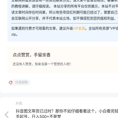
互联网转载资源会有一些其他联系方式，请大家不要盲目相信，被骗本
的教程讲解，请仔细阅读。 本站分享的所有平台仅供展示，本站不对
读文章时间存在时间差，所以有些项目红利期可能已经过了，需要自己
自互联网公开分享，并不代表本站立场，如不慎侵犯到您的版权利益，
如果遇到付费才可观看的文章，建议升级
VIP会员
。全站所有资源“VI
zip。
点点赞赏，手留余香
还没有人赞赏，快来当第一个赞赏的人吧！
抖音团购
抖音
抖音图文带货已过时？那你不如仔细看看这个，小白看完
手起号，日入500+不是梦