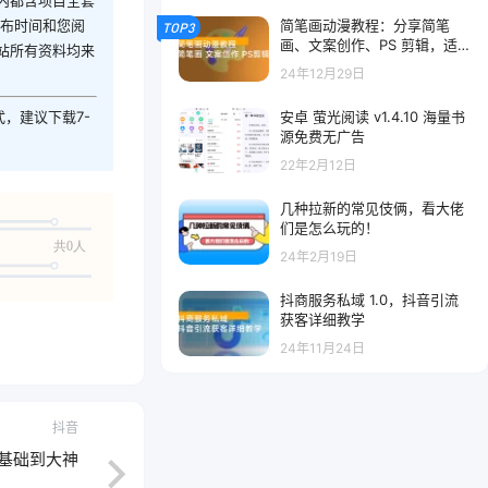
内都含项目全套
简笔画动漫教程：分享简笔
发布时间和您阅
TOP3
画、文案创作、PS 剪辑，适
站所有资料均来
用于多种合作计划
24年12月29日
安卓 萤光阅读 v1.4.10 海量书
式，建议下载7-
源免费无广告
22年2月12日
几种拉新的常见伎俩，看大佬
们是怎么玩的！
共0人
24年2月19日
抖商服务私域 1.0，抖音引流
获客详细教学
24年11月24日
抖音
基础到大神