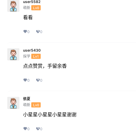
user5582
萌新
Lv0
看看
0
0
user5430
探学
Lv1
点点赞赏，手留余香
0
0
依夏
萌新
Lv0
小星星小星星小星星谢谢
0
0