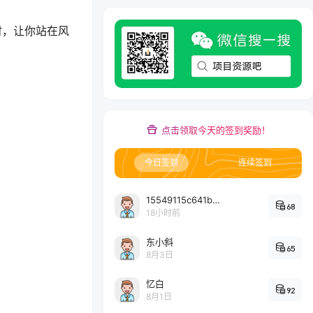
时，让你站在风
点击领取今天的签到奖励！
今日签到
连续签到
15549115c641bc6524e64d1d800349ec7396
68
18小时前
东小斜
65
8月3日
忆白
92
8月1日