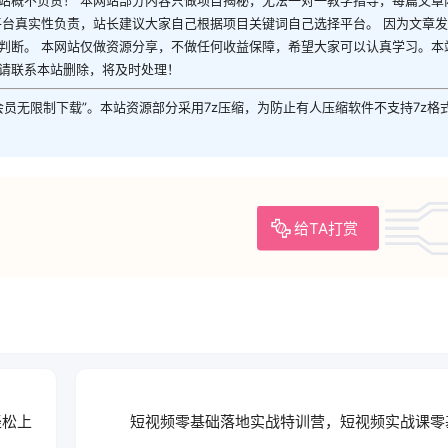
站概不负责！ 本网站部分内容只做项目揭秘，无法一对一教学指导，每篇文章
平台真实性负责，站长建议大家自己根据项目关键词自己选择平台。 因为文章
判断。 本网站仅做资源分享，不做任何收益保障，希望大家可以认真学习。本
请联系本站删除，将及时处理！
P会员无限制下载”。本站资源部分采用7z压缩，为防止有人压缩软件不支持7z格
给TA打赏
轻松上
短视频零基础落地实战特训营，短视频实战课零