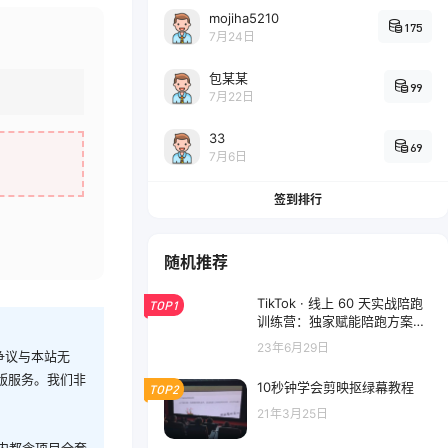
mojiha5210
175
7月24日
包某某
99
7月22日
33
69
7月6日
签到排行
随机推荐
TikTok · 线上 60 天实战陪跑
TOP1
训练营：独家赋能陪跑方案，
全新运营技巧干货
23年6月29日
争议与本站无
版服务。我们非
10秒钟学会剪映抠绿幕教程
TOP2
21年3月25日