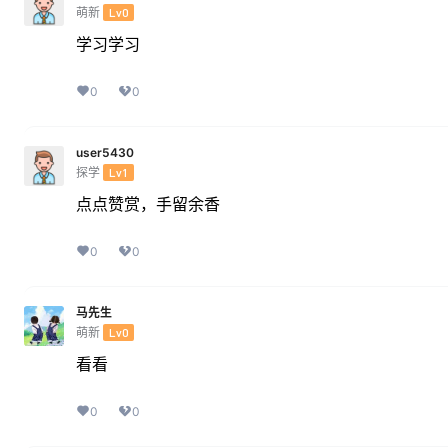
萌新
Lv0
学习学习
0
0
user5430
探学
Lv1
点点赞赏，手留余香
0
0
马先生
萌新
Lv0
看看
0
0