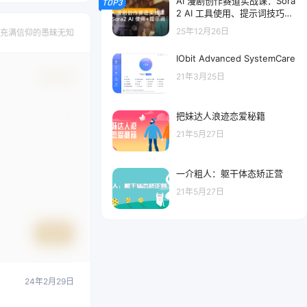
AI 漫剧创作赛道实战课：Sora
TOP3
2 AI 工具使用、提示词技巧、
多路径变现，小白月入过万
25年12月26日
充满信仰的愚昧无知
IObit Advanced SystemCare
21年3月25日
确认修改
把妹达人浪迹恋爱秘籍
21年5月27日
一介粗人：躯干体态矫正营
21年5月27日
提交
24年2月29日