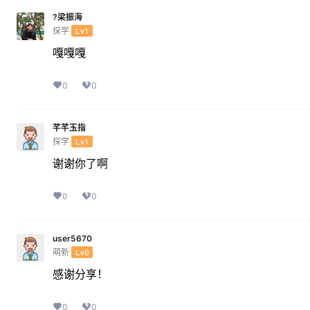
?梁振海
探学
Lv1
嘎嘎嘎
0
0
芊芊玉指
探学
Lv1
谢谢你了啊
0
0
user5670
萌新
Lv0
感谢分享！
0
0