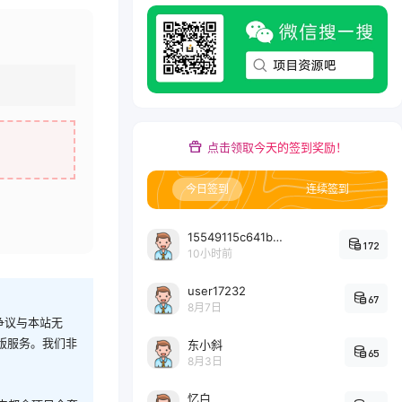
点击领取今天的签到奖励！
今日签到
连续签到
15549115c641bc6524e64d1d800349ec7396
172
10小时前
user17232
67
8月7日
争议与本站无
版服务。我们非
东小斜
65
8月3日
忆白