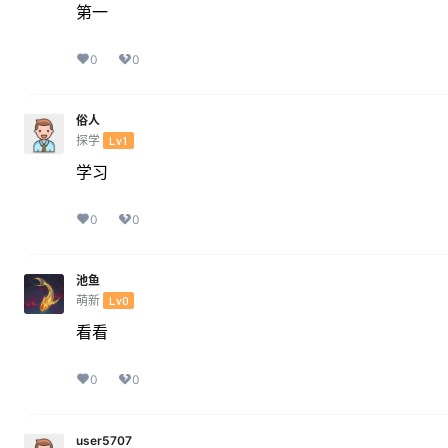
第一
0
0
俗人
探学
Lv1
学习
0
0
池鱼
萌新
Lv0
看看
0
0
user5707