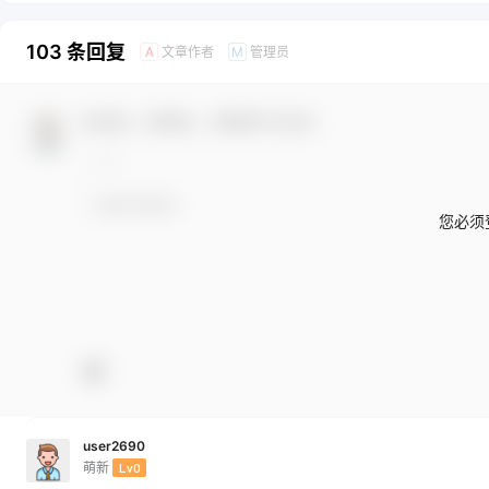
103 条回复
文章作者
管理员
A
M
欢迎您，新朋友，感谢参与互动！
您必须
user2690
萌新
Lv0