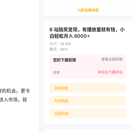
务/会计从业者设计的个人品牌与副业变现系统解
决方案
Ta的全部动态
B 站搞笑变现，有播放量就有钱，小
白轻松月入 6000+
大小
：
24 MB
格式
：
MP4
查看全部权限
您的下载权限
评论后下载
评论
游客
百度网盘
样的机会。更令
进入市场，就
夸克网盘
迅雷网盘