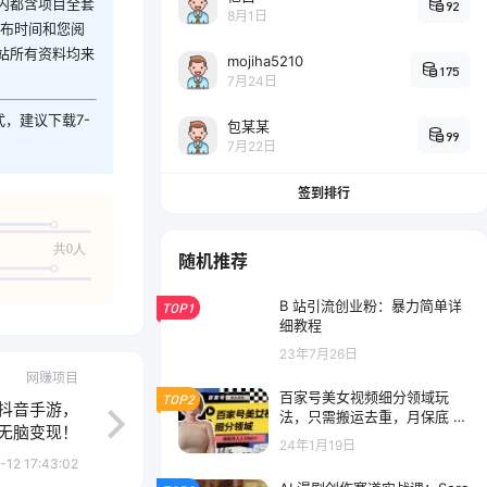
内都含项目全套
92
8月1日
发布时间和您阅
站所有资料均来
mojiha5210
175
7月24日
式，建议下载7-
包某某
99
7月22日
签到排行
共0人
随机推荐
B 站引流创业粉：暴力简单详
TOP1
细教程
23年7月26日
网赚项目
百家号美女视频细分领域玩
TOP2
”抖音手游，
法，只需搬运去重，月保底 3-
，无脑变现！
5000+
24年1月19日
-12 17:43:02