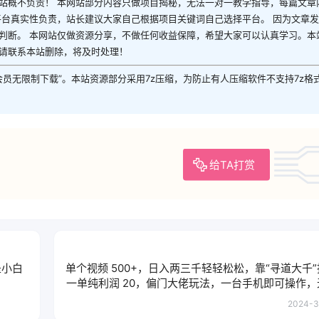
站概不负责！ 本网站部分内容只做项目揭秘，无法一对一教学指导，每篇文章
平台真实性负责，站长建议大家自己根据项目关键词自己选择平台。 因为文章
判断。 本网站仅做资源分享，不做任何收益保障，希望大家可以认真学习。本
请联系本站删除，将及时处理！
P会员无限制下载”。本站资源部分采用7z压缩，为防止有人压缩软件不支持7z格
给TA打赏
是小白
单个视频 500+，日入两三千轻轻松松，靠“寻道大千
一单纯利润 20，偏门大佬玩法，一台手机即可操作
2024-3