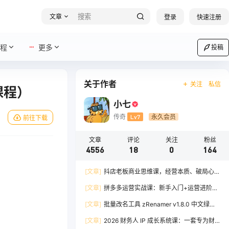
文章
登录
快速注册
程
更多
投稿
关于作者
关注
私信
课程）
小七
传奇
Lv7
永久会员
前往下载
文章
评论
关注
粉丝
4556
18
0
164
[文章]
抖店老板商业思维课，经营本质、破局心
法、爆流实战，八节课重塑认知，助力单店利润倍
[文章]
拼多多运营实战课：新手入门+运营进阶、
增
爆单打法，16 节干货，助力新手店铺快速实现日
[文章]
批量改名工具 zRenamer v1.8.0 中文绿色
出百单
版
[文章]
2026 财务人 IP 成长系统课：一套专为财