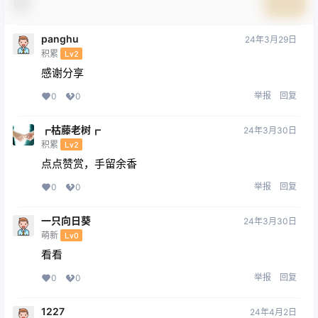
提交
panghu
24年3月29日
积累
Lv2
感谢分享
举报
回复
0
0
┏枯藤老树┏
24年3月30日
积累
Lv2
点点赞赏，手留余香
举报
回复
0
0
一只向日葵
24年3月30日
萌新
Lv0
看看
举报
回复
0
0
1227
24年4月2日