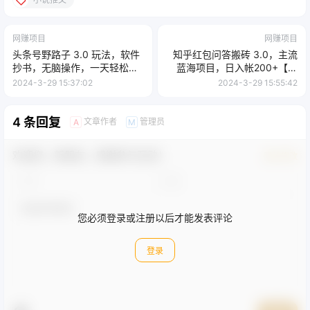
网赚项目
网赚项目
头条号野路子 3.0 玩法，软件
知乎红包问答搬砖 3.0，主流
抄书，无脑操作，一天轻松搞
蓝海项目，日入帐200+【揭
个两三张
秘】
2024-3-29 15:37:02
2024-3-29 15:55:42
4 条回复
文章作者
管理员
A
M
欢迎您，新朋友，感谢参与互动！
确认修改
您必须登录或注册以后才能发表评论
登录