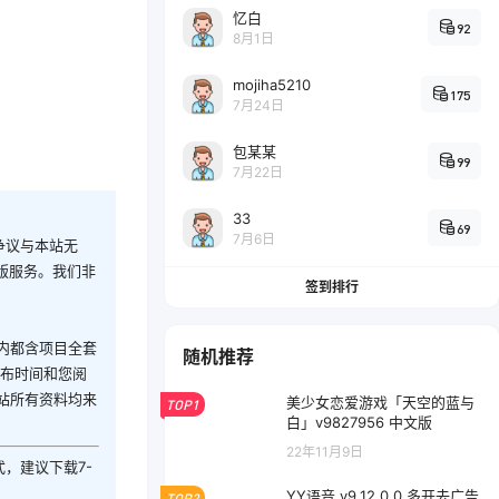
忆白
92
8月1日
mojiha5210
175
7月24日
包某某
99
7月22日
33
69
7月6日
争议与本站无
版服务。我们非
签到排行
内都含项目全套
随机推荐
发布时间和您阅
站所有资料均来
美少女恋爱游戏「天空的蓝与
TOP1
白」v9827956 中文版
22年11月9日
式，建议下载7-
YY语音 v9.12.0.0 多开去广告
TOP2