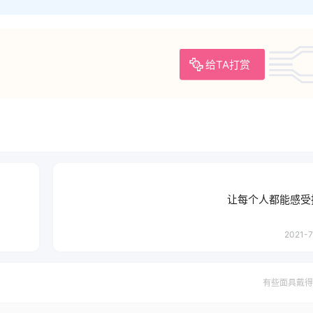
给TA打赏
让每个人都能感受
2021-7
有些面具戴得