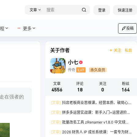
文章
登录
快速注册
程
更多
投稿
关于作者
关注
私信
小七
传奇
Lv7
永久会员
文章
评论
关注
粉丝
4556
18
0
164
走在强者的
[文章]
抖店老板商业思维课，经营本质、破局心
法、爆流实战，八节课重塑认知，助力单店利润倍
[文章]
拼多多运营实战课：新手入门+运营进阶、
增
爆单打法，16 节干货，助力新手店铺快速实现日
[文章]
批量改名工具 zRenamer v1.8.0 中文绿色
出百单
版
[文章]
2026 财务人 IP 成长系统课：一套专为财