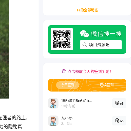
务/会计从业者设计的个人品牌与副业变现系统解
决方案
Ta的全部动态
点击领取今天的签到奖励！
今日签到
连续签到
15549115c641bc6524e64d1d800349ec7396
68
19小时前
在强者的路上，
东小斜
65
8月3日
力的隐秘真