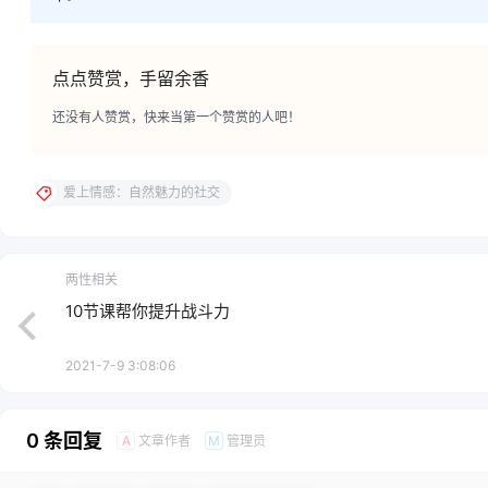
点点赞赏，手留余香
还没有人赞赏，快来当第一个赞赏的人吧！
爱上情感：自然魅力的社交
两性相关
10节课帮你提升战斗力
2021-7-9 3:08:06
0 条回复
文章作者
管理员
A
M