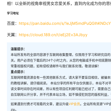
相！以全新的视角审视男女恋爱关系，直到内化成为你的思
学习地址
百度：
https://pan.baidu.com/s/1eJjM5mdPuQGIhKNDc
天翼：
https://cloud.189.cn/t/eEj2Ev3AJbyy
温馨提示：
本站所发布的全部内容源于互联网收集整理，仅限用于学习和研究目的
关。用户必须在下载后的24个小时之内，从您的电脑或手机中彻底删
常重视版权问题，如有侵权请邮件与我们联系处理。敬请谅解！
重点提示：
互联网转载资源会有一些其他联系方式，请大家不要盲目相信，被骗本
的教程讲解，请仔细阅读。 本站分享的所有平台仅供展示，本站不对
读文章时间存在时间差，所以有些项目红利期可能已经过了，需要自己
自互联网公开分享，并不代表本站立场，如不慎侵犯到您的版权利益，
如果遇到付费才可观看的文章，建议升级
VIP会员
。全站所有资源“VI
zip。