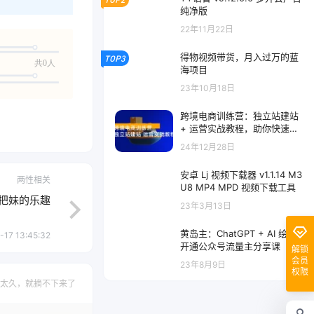
纯净版
22年11月22日
得物视频带货，月入过万的蓝
TOP3
共0人
海项目
23年10月18日
跨境电商训练营：独立站建站
+ 运营实战教程，助你快速入
门并精通
24年12月28日
安卓 Lj 视频下载器 v1.1.14 M3
两性相关
U8 MP4 MPD 视频下载工具
把妹的乐趣
23年3月13日
黄岛主：ChatGPT + AI 绘画
-17 13:45:32
开通公众号流量主分享课
解锁
会员
23年8月9日
权限
太久，就摘不下来了