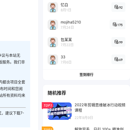
忆白
92
8月1日
mojiha5210
175
7月24日
包某某
99
7月22日
争议与本站无
33
69
版服务。我们非
7月6日
签到排行
内都含项目全套
发布时间和您阅
随机推荐
站所有资料均来
2022年剪辑思维破冰行动视频
TOP1
课程
式，建议下载7-
22年9月9日
解放双手，日引 100+ 精准创
TOP2