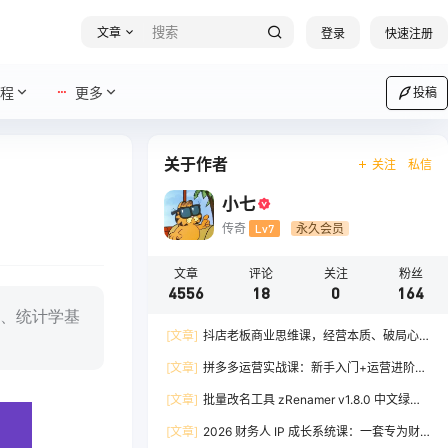
文章
登录
快速注册
程
更多
投稿
关于作者
关注
私信
小七
传奇
Lv7
永久会员
文章
评论
关注
粉丝
4556
18
0
164
、统计学基
[文章]
抖店老板商业思维课，经营本质、破局心
法、爆流实战，八节课重塑认知，助力单店利润倍
[文章]
拼多多运营实战课：新手入门+运营进阶、
增
爆单打法，16 节干货，助力新手店铺快速实现日
[文章]
批量改名工具 zRenamer v1.8.0 中文绿色
出百单
版
[文章]
2026 财务人 IP 成长系统课：一套专为财