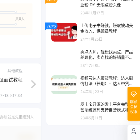
业粉 DY 无限点赞头像
23年11月17日
共0人
上传电子书赚钱，赚取被动美
TOP3
金收入，保姆级教程
24年1月25日
卖点大师，轻松找卖点，产品
差异化，卖点找的好销量不会
差
23年7月8日
其他教程
视频号达人带货教程：达人剧
证面试教程
情打法（长期）+ 达人带货广
告（短期）
24年6月23日
7-18 9:17:34
解锁
发卡宝开源的发卡平台完整运
会员
营系统源码支持自营模式和商
权限
家入驻模式
办法就是先拒绝别人
23年5月11日
确认修改