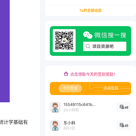
务/会计从业者设计的个人品牌与副业变现系统解
决方案
Ta的全部动态
点击领取今天的签到奖励！
今日签到
连续签到
15549115c641bc6524e64d1d800349ec7396
68
20小时前
统计学基础有
东小斜
65
8月3日