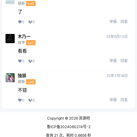
萌新
Lv0
了
举报
回复
0
0
木乃一
25年6月13日
探学
Lv1
看看
举报
回复
0
0
独狼
25年7月18日
萌新
Lv0
不错
举报
回复
0
0
Copyright © 2026
资源吧
鲁ICP备2024060274号-2
查询 21 次，耗时 0.6656 秒