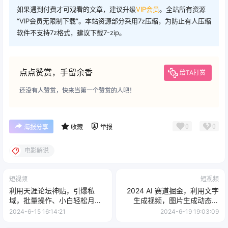
如果遇到付费才可观看的文章，建议升级
VIP会员
。全站所有资源
“VIP会员无限制下载”。本站资源部分采用7z压缩，为防止有人压缩
软件不支持7z格式，建议下载7-zip。
点点赞赏，手留余香
给TA打赏
还没有人赞赏，快来当第一个赞赏的人吧！
0
0
海报分享
收藏
举报
电影解说
短视频
短视频
利用天涯论坛神贴，引爆私
2024 AI 赛道掘金，利用文字
域，批量操作、小白轻松月入
生成视频，图片生成动态图
过万
片，分发各平台，操作简单，
2024-6-15 16:14:21
2024-6-19 19:03:09
日入一千