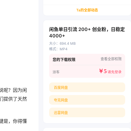
务/会计从业者设计的个人品牌与副业变现系统解
决方案
Ta的全部动态
闲鱼单日引流 200+ 创业粉，日稳定
4000+
大小
：
694.4 MB
格式
：
MP4
查看全部权限
您的下载权限
￥
5
游客
请先登录
百度网盘
说呢？因为闲
们提供了天然
夸克网盘
迅雷网盘
键是，你得懂