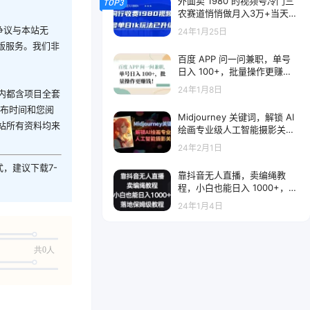
外面卖 1980 的视频号冷门三
TOP3
农赛道悄悄做月入3万+当天见
收益
争议与本站无
24年1月25日
版服务。我们非
百度 APP 问一问兼职，单号
日入 100+，批量操作更赚
钱！
24年1月8日
内都含项目全套
发布时间和您阅
Midjourney 关键词，解锁 AI
站所有资料均来
绘画专业级人工智能摄影关键
词表
24年2月1日
式，建议下载7-
靠抖音无人直播，卖编绳教
程，小白也能日入 1000+，落
地保姆级教程
24年1月4日
共0人