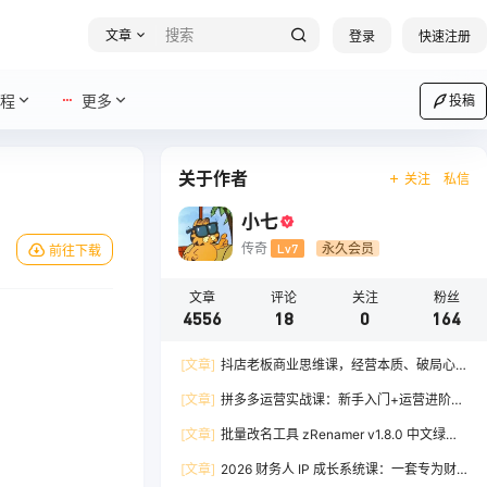
文章
登录
快速注册
程
更多
投稿
关于作者
关注
私信
小七
传奇
Lv7
永久会员
前往下载
文章
评论
关注
粉丝
4556
18
0
164
[文章]
抖店老板商业思维课，经营本质、破局心
法、爆流实战，八节课重塑认知，助力单店利润倍
[文章]
拼多多运营实战课：新手入门+运营进阶、
增
爆单打法，16 节干货，助力新手店铺快速实现日
[文章]
批量改名工具 zRenamer v1.8.0 中文绿色
出百单
版
[文章]
2026 财务人 IP 成长系统课：一套专为财