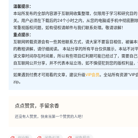
温馨提示：
本站所发布的全部内容源于互联网收集整理，仅限用于学习和研究目的
关。用户必须在下载后的24个小时之内，从您的电脑或手机中彻底删
常重视版权问题，如有侵权请邮件与我们联系处理。敬请谅解！
重点提示：
互联网转载资源会有一些其他联系方式，请大家不要盲目相信，被骗本
的教程讲解，请仔细阅读。 本站分享的所有平台仅供展示，本站不对
读文章时间存在时间差，所以有些项目红利期可能已经过了，需要自己
自互联网公开分享，并不代表本站立场，如不慎侵犯到您的版权利益，
如果遇到付费才可观看的文章，建议升级
VIP会员
。全站所有资源“VI
zip。
点点赞赏，手留余香
还没有人赞赏，快来当第一个赞赏的人吧！
创业粉
闲鱼引流
闲鱼掘金