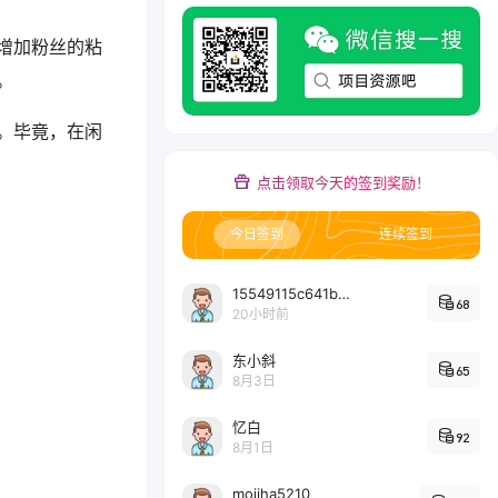
增加粉丝的粘
。
。毕竟，在闲
点击领取今天的签到奖励！
今日签到
连续签到
15549115c641bc6524e64d1d800349ec7396
68
20小时前
东小斜
65
8月3日
忆白
92
8月1日
mojiha5210