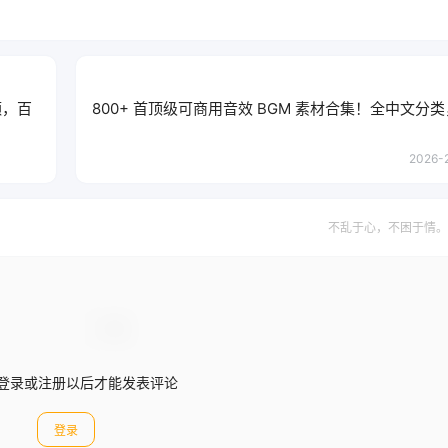
额，百
800+ 首顶级可商用音效 BGM 素材合集！全中文分
2026-2
不乱于心，不困于情。
登录或注册以后才能发表评论
登录