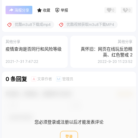
指导，每篇文章内都含项目全套的教程讲解，请仔细阅读。 本站分
享的所有平台仅供展示，本站不对平台真实性负责，站长建议大家
自己根据项目关键词自己选择平台。 因为文章发布时间和您阅读文
章时间存在时间差，所以有些项目红利期可能已经过了，需要自己
判断。 本网站仅做资源分享，不做任何收益保障，希望大家可以认
真学习。本站所有资料均来自互联网公开分享，并不代表本站立
场，如不慎侵犯到您的版权利益，请联系本站删除，将及时处理！
如果遇到付费才可观看的文章，建议升级
VIP会员
。全站所有资源
“VIP会员无限制下载”。本站资源部分采用7z压缩，为防止有人压缩
软件不支持7z格式，建议下载7-zip。
点点赞赏，手留余香
给TA打赏
还没有人赞赏，快来当第一个赞赏的人吧！
0
0
海报分享
收藏
举报