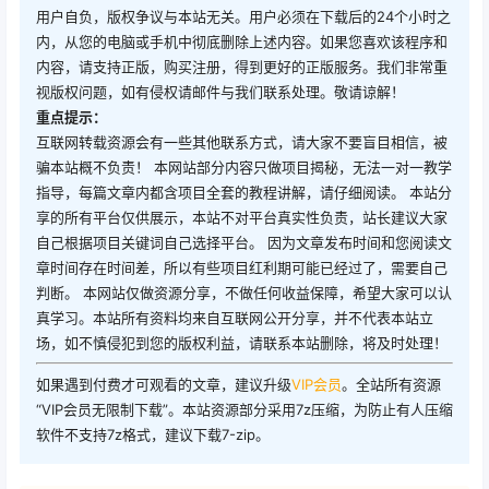
用户自负，版权争议与本站无关。用户必须在下载后的24个小时之
内，从您的电脑或手机中彻底删除上述内容。如果您喜欢该程序和
内容，请支持正版，购买注册，得到更好的正版服务。我们非常重
视版权问题，如有侵权请邮件与我们联系处理。敬请谅解！
重点提示：
互联网转载资源会有一些其他联系方式，请大家不要盲目相信，被
骗本站概不负责！ 本网站部分内容只做项目揭秘，无法一对一教学
指导，每篇文章内都含项目全套的教程讲解，请仔细阅读。 本站分
享的所有平台仅供展示，本站不对平台真实性负责，站长建议大家
自己根据项目关键词自己选择平台。 因为文章发布时间和您阅读文
章时间存在时间差，所以有些项目红利期可能已经过了，需要自己
判断。 本网站仅做资源分享，不做任何收益保障，希望大家可以认
真学习。本站所有资料均来自互联网公开分享，并不代表本站立
场，如不慎侵犯到您的版权利益，请联系本站删除，将及时处理！
如果遇到付费才可观看的文章，建议升级
VIP会员
。全站所有资源
“VIP会员无限制下载”。本站资源部分采用7z压缩，为防止有人压缩
软件不支持7z格式，建议下载7-zip。