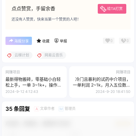
点点赞赏，手留余香
给TA打赏
还没有人赞赏，快来当第一个赞赏的人吧！
0
0
海报分享
收藏
举报
云梯计划
网易云音乐
网赚项目
网赚项目
最新得物搬砖，零基础小白轻
冷门且暴利的试药中介项目，
松上手，一单 3~1k+，操作简
一单利润 2~1k，月入五位数，
单，多号矩阵快速放大变现
小白工作室皆可操作
2024-9-12 4:12:43
2024-9-20 18:41:50
35 条回复
文章作者
管理员
A
M
欢迎您，新朋友，感谢参与互动！
确认修改